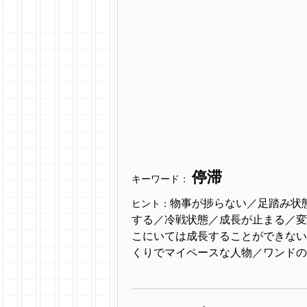
停滞
キーワード：
物事が捗らない／足踏み状
ヒント：
する／冷戦状態／成長が止まる／変
こにいては成長することができない
くりでマイペースな人物／ワンドの