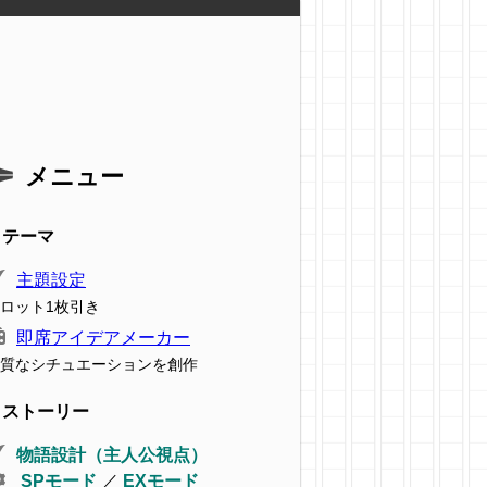
。
メニュー
テーマ
主題設定
ロット1枚引き
即席アイデアメーカー
質なシチュエーションを創作
ストーリー
物語設計（主人公視点）
SPモード
／
EXモード