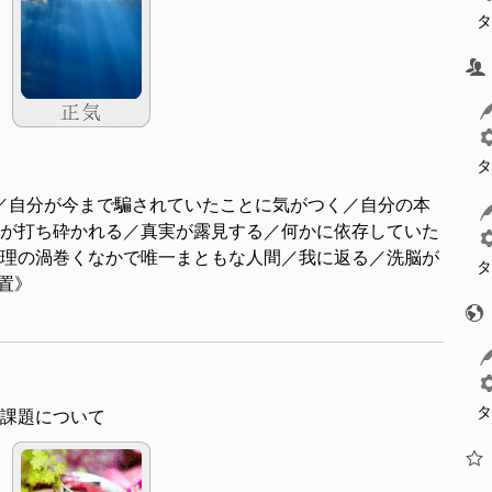
タ
タ
／自分が今まで騙されていたことに気がつく／自分の本
が打ち砕かれる／真実が露見する／何かに依存していた
理の渦巻くなかで唯一まともな人間／我に返る／洗脳が
タ
位置》
タ
課題について