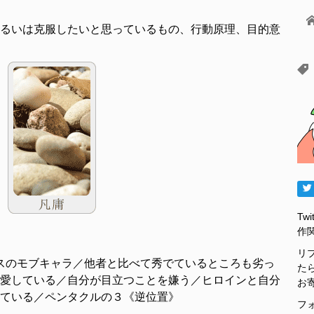
るいは克服したいと思っているもの、行動原理、目的意
Tw
作
リ
スのモブキャラ／他者と比べて秀でているところも劣っ
た
愛している／自分が目立つことを嫌う／ヒロインと自分
お
ている／ペンタクルの３《逆位置》
フ