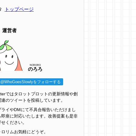
トップページ
運営者
NORORO
のろろ
@WhoGoesSlowlyをフォローする
itterではタロットプロットの更新情報や創
関連のツイートを投稿しています。
プライやDMにて不具合報告いただけまし
ら即座に対応いたします。改善提案も是非
寄せください。
ォロリムお気軽にどうぞ。