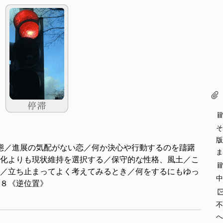
そ
版
態／進展の気配がない恋／何か決心や行動するのを躊躇
ま
化よりも現状維持を選択する／保守的な性格、風土／こ
／立ち止まってよく考えてみるとき／何をするにもゆっ
中
８《逆位置》
不
へ