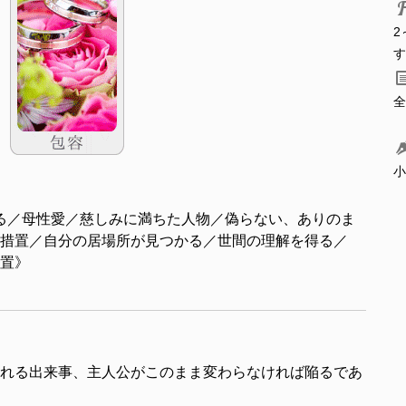
2
す
全
小
る／母性愛／慈しみに満ちた人物／偽らない、ありのま
措置／自分の居場所が見つかる／世間の理解を得る／
位置》
れる出来事、主人公がこのまま変わらなければ陥るであ