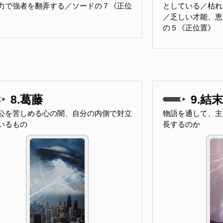
力で強者を翻弄する／ソードの７《正位
としている／枯れ
／乏しい才能、恵
の５《正位置》
8.葛藤
9.結末
公を苦しめる心の闇、自分の内側で対立
物語を通して、主
いるもの
長するのか