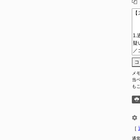
コ
メ
当
も
［
通