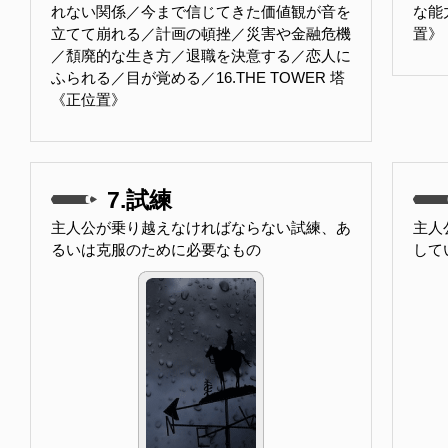
れない関係／今まで信じてきた価値観が音を
な能
立てて崩れる／計画の頓挫／災害や金融危機
置》
／頽廃的な生き方／退職を決意する／恋人に
ふられる／目が覚める／16.THE TOWER 塔
《正位置》
7.試練
主人公が乗り越えなければならない試練、あ
主人
るいは克服のために必要なもの
して