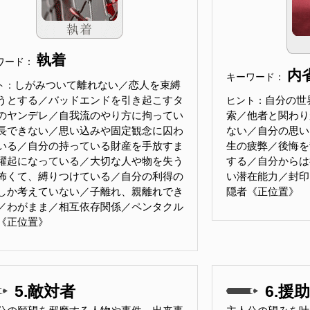
執着
ワード：
内
キーワード：
しがみついて離れない／恋人を束縛
ト：
うとする／バッドエンドを引き起こすタ
自分の世
ヒント：
のヤンデレ／自我流のやり方に拘ってい
索／他者と関わり
長できない／思い込みや固定観念に囚わ
ない／自分の思い
いる／自分の持っている財産を手放すま
生の疲弊／後悔を
躍起になっている／大切な人や物を失う
する／自分からは
怖くて、縛りつけている／自分の利得の
い潜在能力／封印した
しか考えていない／子離れ、親離れでき
隠者《正位置》
／わがまま／相互依存関係／ペンタクル
《正位置》
5.敵対者
6.援