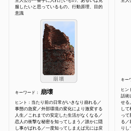
主人公が一番手に入れたいもの、あるいは克
主人
服したいと思っているもの、行動原理、目的
意識
キー
ヒン
崩壊
キーワード：
話術
当たり前の日常がいきなり崩れる／
せる
ヒント：
事態の急変／外部環境の変化により激変する
して
人生／これまでの安定した生活がなくなる／
って
恋人の衝撃な秘密を知ってしまう／誰かに隠
る／
し事がばれる／一度知ってしまえば元には戻
りし