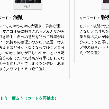
混乱
報
ワード：
キーワード：
てんやわんやの大騒ぎ／群集心理、
復讐のた
ト：
ヒント：
、マスコミ等に翻弄される／みんながみ
さない／仇討ちを
好き勝手に自分の意見を述べて統率が取
業自得の災いが降
い／気持ちの整理がつかない恋愛／考え
分のしてきた罪に
考えるほど分からなくなってゆく／自分
／神の裁きが下される
しいのか、周りが正しいのか、という葛
判《逆位置》
自分の伝えたい気持ちが相手に伝わらな
相手を混乱させてしまうツンデレ、あま
ゃく／ワンドの５《逆位置》
もう一度占う（カードを再抽出）