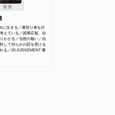
復
めに生きる／裏切り者を許
考えている／因果応報、自
りかかる／当然の報い／自
対して何らかの罰を受ける
／20.JUDGEMENT 審