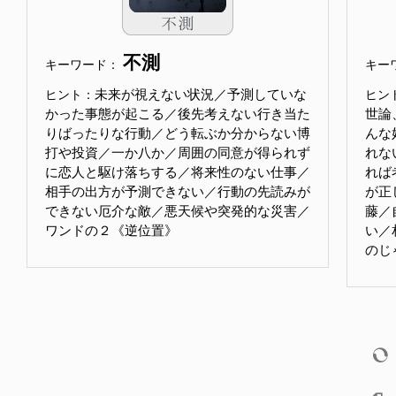
不測
キーワード：
キー
未来が視えない状況／予測していな
ヒント：
ヒン
かった事態が起こる／後先考えない行き当た
世論
りばったりな行動／どう転ぶか分からない博
んな
打や投資／一か八か／周囲の同意が得られず
れな
に恋人と駆け落ちする／将来性のない仕事／
れば
相手の出方が予測できない／行動の先読みが
が正
できない厄介な敵／悪天候や突発的な災害／
藤／
ワンドの２《逆位置》
い／
のじ