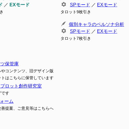
ド
／
EXモード
SPモード
／
EXモード
き
タロット9枚引き
個別キャラのペルソナ分析
SPモード
／
EXモード
タロット7枚引き
ンツ保管庫
ルやコンテンツ、旧デザイン版
ットはこちらに保管しています
トプロット創作研究室
グです
ォーム
改善提案、ご意見等はこちらへ