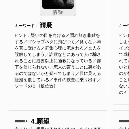
猜疑
キーワード：
キー
疑いの目を向ける／謂れ無き非難を
ヒント：
ヒン
する／ゴシップネタに飛びつく／良くない噂
しよ
を真に受ける／群集心理に流される／友人を
イプ
誤解してしまう／詐欺などにあって人に騙さ
て成
れることに必要以上に過敏になっている／部
れて
下を信じられない／恋人の言うことに裏があ
いと
るのではないかと疑ってしまう／目に見える
のが
証拠を欲している／事件の捜査に乗り出す／
こと
ソードの９《逆位置》
ない
の４
4.願望