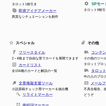
SPモー
タロット1枚引き
タロット9枚引
即席アイデアメーカー
異質なシチュエーションを創作
スペシャル
その他
フリースタイル
コンテ
2～8枚まで自由な形でカードを展開できます
その他のツー
タロットプロ
カードリスト
タロッ
全156種のカードと解説の一覧
中の人のブロ
文章推敲支援ツール
メールフ
小説原稿チェック用マーカー＆抽出機
不具合報告、
リライトマーカー
どうぞ
接続詞マーカー