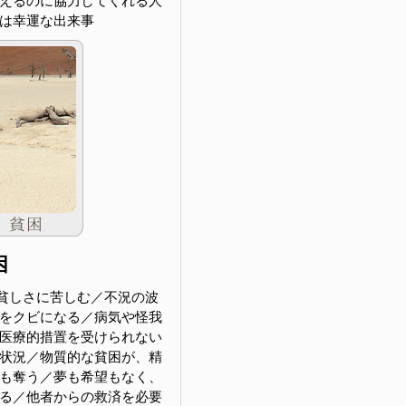
えるのに協力してくれる人
は幸運な出来事
困
貧しさに苦しむ／不況の波
をクビになる／病気や怪我
医療的措置を受けられない
状況／物質的な貧困が、精
も奪う／夢も希望もなく、
る／他者からの救済を必要