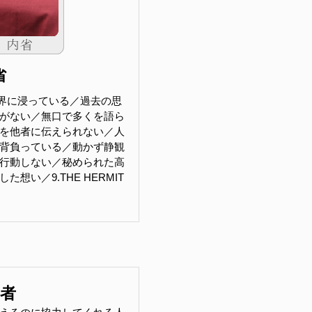
省
界に浸っている／過去の思
がない／無口で多くを語ら
を他者に伝えられない／人
背負っている／動かず静観
行動しない／秘められた高
想い／9.THE HERMIT
助者