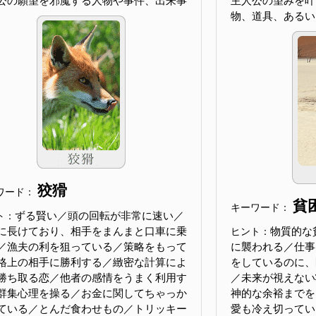
公の願望を邪魔する人物や事件、出来事
主人公の望みを叶
物、道具、あるい
狡猾
ワード：
貧
キーワード：
ずる賢い／頭の回転が非常に速い／
ト：
に長けており、相手をまんまと口車に乗
物質的な
ヒント：
／漁夫の利を狙っている／策略をもって
に襲われる／仕事
格上の相手に勝利する／緻密な計算によ
をしているのに、
勝ち取る恋／他者の感情をうまく利用す
／未来が視えない
群集心理を操る／お金に関してちゃっか
神的な余裕までを
ている／とんだ食わせもの／トリッキー
愛も冷え切ってい