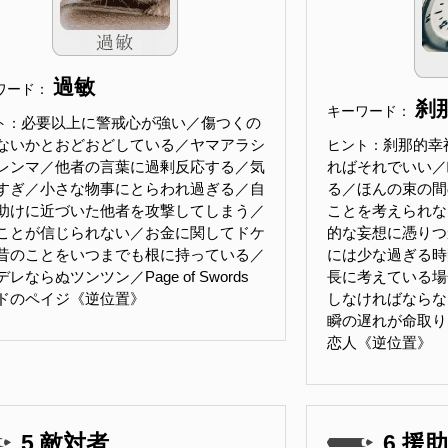
過敏
ワード：
刹
キーワード：
必要以上に警戒心が強い／傷つくの
ト：
ないかとおどおどしている／ヤマアラシ
刹那的幸
ヒント：
レンマ／他者の言葉に過剰反応する／気
ればそれでいい／
すぎ／小さな物事にとらわれ過ぎる／自
る／ほんの束の間
助けに近づいた他者を攻撃してしまう／
ことを考えられな
ことが信じられない／お金に関してドケ
的な妄想に憑りつ
昔のことをいつまでも根に持っている／
には少な過ぎる時
レならぬツンツン／Page of Swords
長に考えている場
ドのペイジ《逆位置》
しなければならな
瞬の遅れが命取りにな
恋人《逆位置》
5.敵対者
6.援