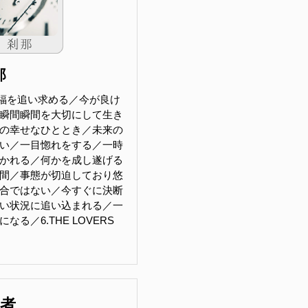
那
福を追い求める／今が良け
瞬間瞬間を大切にして生き
の幸せなひととき／未来の
い／一目惚れをする／一時
かれる／何かを成し遂げる
間／事態が切迫しており悠
合ではない／今すぐに決断
い状況に追い込まれる／一
る／6.THE LOVERS
助者