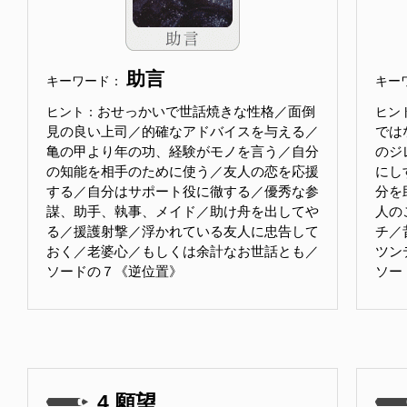
助言
キーワード：
キー
おせっかいで世話焼きな性格／面倒
ヒント：
ヒン
見の良い上司／的確なアドバイスを与える／
では
亀の甲より年の功、経験がモノを言う／自分
のジ
の知能を相手のために使う／友人の恋を応援
にし
する／自分はサポート役に徹する／優秀な参
分を
謀、助手、執事、メイド／助け舟を出してや
人の
る／援護射撃／浮かれている友人に忠告して
チ／
おく／老婆心／もしくは余計なお世話とも／
ツンデ
ソードの７《逆位置》
ソー
4.願望