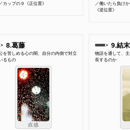
／カップの９《正位置》
／働いたら負けか
《逆位置》
8.葛藤
9.結末
公を苦しめる心の闇、自分の内側で対立
物語を通して、主
いるもの
長するのか