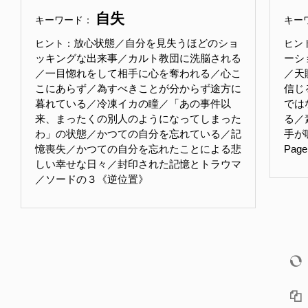
自失
キーワード：
キー
放心状態／自分を見失うほどのショ
ヒント：
ヒン
ッキングな出来事／カルト教団に洗脳される
ーシ
／一目惚れをして相手に心を奪われる／心こ
／天
こにあらず／為すべきことが分からず途方に
信じ
暮れている／冷凍イカの瞳／「あの事件以
では
来、まったくの別人のようになってしまった
る／
わ」の状態／かつての自分を忘れている／記
手が
憶喪失／かつての自分を忘れたことによる悲
Pag
しい幸せな日々／封印された記憶とトラウマ
／ソードの３《逆位置》