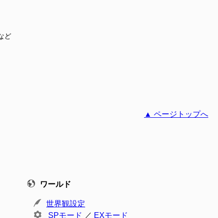
など
▲ ページトップへ
ワールド
世界観設定
SPモード
／
EXモード