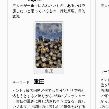
主人公が一番手に入れたいもの、あるいは克
主人
服したいと思っているもの、行動原理、目的
意識
キー
ヒン
重圧
キーワード：
位を
疲労困憊／何でも自分ひとりで抱え
酒池
ヒント：
込もうとする／周りからの強いプレッシャー
／何
／責任の重さに押し潰されそうになる／厳し
から
いノルマ／同調圧力に苦しむ／想像を絶する
境に