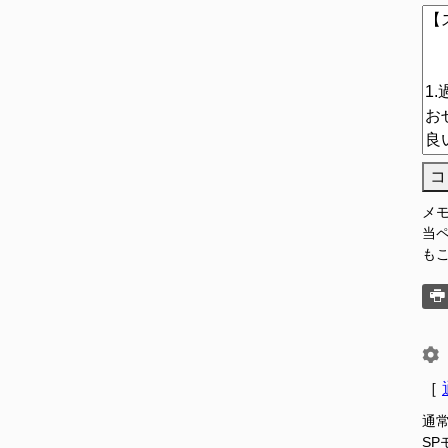
コ
メ
当
も
［
通
S