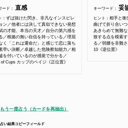
直感
妥
ワード：
キーワード：
ずば抜けた閃き、非凡なインスピレ
相手と衝
ト：
ヒント：
ョン／他者には決して真似できない発想
曲げて折り合いつ
賦の才能、本当の天才／自分の第六感を
あきらめて無難な
る／根拠の無い自信を持っている／理屈
致する点を模索す
なく「これは運命だ」と感じて恋に落ち
る／弱腰を非難さ
素早い決断／卓越した危険察知能力／相
10《逆位置》
嘘を付いているのが感覚で分かる／
e of Cups カップのペイジ《正位置》
もう一度占う（カードを再抽出）
占い結果コピーフィールド