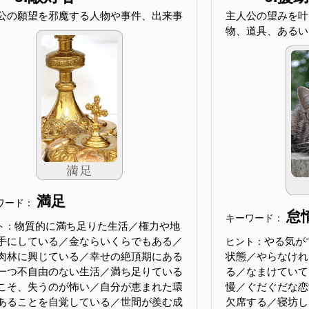
公の願望を邪魔する人物や事件、出来事
主人公の望みを叶
物、道具、あるい
満足
ワード：
怠
キーワード：
物質的に満ち足りた生活／権力や地
ト：
手にしている／金ならいくらでもある／
やる気が
ヒント：
肉林に興じている／幸せの絶頂期にある
状態／やらなけれ
一つ不自由のない生活／満ち足りている
る／なまけていて
こそ、失うのが怖い／自分が恵まれた環
慢／ぐだぐだな恋
あることを自覚している／世間が羨む成
欠席する／寝坊し