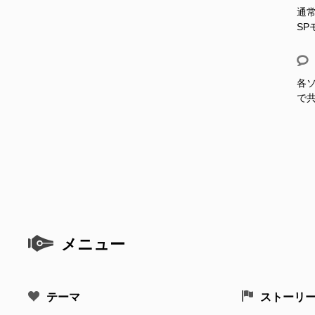
通
S
各ソ
で
メニュー
テーマ
ストーリ