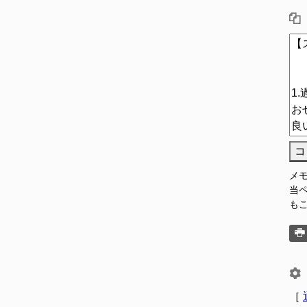
コ
メ
当
も
［