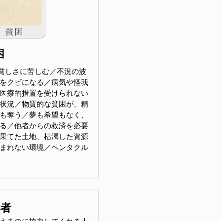
困
貧しさに苦しむ／不況の波
をクビになる／病気や怪我
医療的措置を受けられない
状況／物質的な貧困が、精
も奪う／夢も希望もなく、
る／他者からの救済を必要
果てた土地、枯渇した資源
まれない環境／ペンタクル
助者