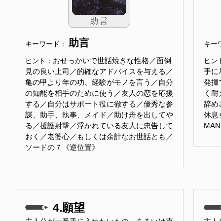
助言
キーワード：
キー
おせっかいで世話焼きな性格／面倒
ヒント：
ヒン
見の良い上司／的確なアドバイスを与える／
手に
亀の甲より年の功、経験がモノを言う／自分
発揮
の知能を相手のために使う／友人の恋を応援
く耐
する／自分はサポート役に徹する／優秀な参
辞め
謀、助手、執事、メイド／助け舟を出してや
休息
る／援護射撃／浮かれている友人に忠告して
MA
おく／老婆心／もしくは余計なお世話とも／
ソードの７《逆位置》
4.願望