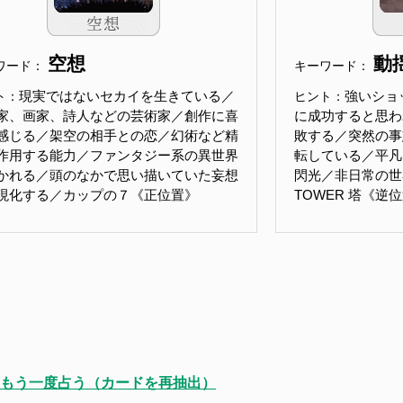
空想
動
ワード：
キーワード：
現実ではないセカイを生きている／
強いショ
ト：
ヒント：
家、画家、詩人などの芸術家／創作に喜
に成功すると思わ
感じる／架空の相手との恋／幻術など精
敗する／突然の事
作用する能力／ファンタジー系の異世界
転している／平凡
かれる／頭のなかで思い描いていた妄想
閃光／非日常の世界
現化する／カップの７《正位置》
TOWER 塔《逆
もう一度占う（カードを再抽出）