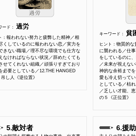
過労
ワード：
貧
キーワード：
報われない努力と疲弊した精神／相
ト：
尽くしているのに報われない恋／実力を
物質的な
ヒント：
できない職場／理不尽な環境でも仕方な
に襲われる／仕事
えなければならない状況／辞めたくても
をしているのに、
させてくれない組織／頑張りすぎており
／未来が視えない
を必要としている／12.THE HANGED
神的な余裕までを
N 吊し人《逆位置》
愛も冷え切ってい
としている／枯れ
／乏しい才能、恵
の５《正位置》
5.敵対者
6.援