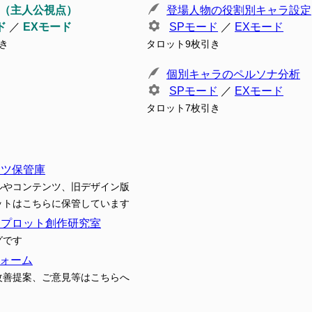
（主人公視点）
登場人物の役割別キャラ設定
ド
／
EXモード
SPモード
／
EXモード
き
タロット9枚引き
個別キャラのペルソナ分析
SPモード
／
EXモード
タロット7枚引き
ンツ保管庫
ルやコンテンツ、旧デザイン版
ットはこちらに保管しています
トプロット創作研究室
グです
ォーム
改善提案、ご意見等はこちらへ