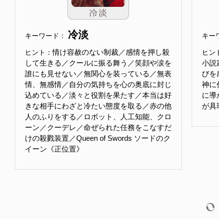
冷淡
キーワード：
キー
情け容赦のない制裁／感情を押し殺
ヒント：
ヒン
して生きる／クールに振る舞う／笑顔や涙を
小説
誰にも見せない／無関心を装っている／無表
びを
情、無感情／自分の気持ちを心の奥底に封じ
神に
込めている／淡々と役割を果たす／本当は好
に導
きな相手にわざと冷たい態度を取る／赤の他
が具
人のふりをする／ロボット、人工知能、クロ
ーン／クーデレ／命ぜられた任務をこなすだ
けの殺戮装置／Queen of Swords ソードのク
イーン《正位置》