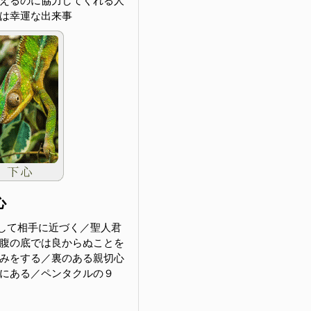
えるのに協力してくれる人
は幸運な出来事
心
して相手に近づく／聖人君
腹の底では良からぬことを
みをする／裏のある親切心
にある／ペンタクルの９