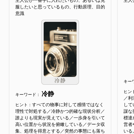
主人公が一番手に入れたいもの、あるいは克
主人
服したいと思っているもの、行動原理、目的
意識
キー
ヒン
冷静
キーワード：
／利
すべての物事に対して感情ではなく
して
ヒント：
理性で対処する／冷静かつ的確な現状分析／
謀な
誰よりも現実が見えている／一歩身を引いて
標達
高い位置から状況を俯瞰している／データ収
営者
集、処理を得意とする／突然の事態にも落ち
いる