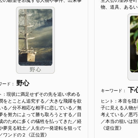
公の願望を邪魔する人物や事件、出来事
主人公の望みを叶
物、道具、あるい
野心
ワード：
下
キーワード：
現状に満足せずその先を追い求める
ト：
潤をとことん追究する／大きな飛躍を欲
本音を隠
ヒント：
いる／分不相応な相手に恋している／無
子に見える人物が
夢を努力によって勝ち取ろうとする／目
考えている／悪巧
成のために多くの犠牲を払ってきた／経
／本当の狙いは別
や夢見る戦士／人生の一発逆転を狙って
《逆位置》
／ワンドの２《正位置》