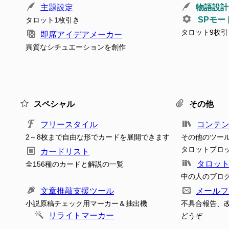
主題設定
物語設計
SPモー
タロット1枚引き
タロット9枚引
即席アイデアメーカー
異質なシチュエーションを創作
スペシャル
その他
フリースタイル
コンテ
2～8枚まで自由な形でカードを展開できます
その他のツー
タロットプロ
カードリスト
タロッ
全156種のカードと解説の一覧
中の人のブロ
文章推敲支援ツール
メールフ
小説原稿チェック用マーカー＆抽出機
不具合報告、
リライトマーカー
どうぞ