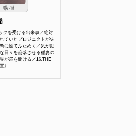
揺
ックを受ける出来事／絶対
れていたプロジェクトが失
態に慌てふためく／気が動
な日々を崩落させる稲妻の
が扉を開ける／16.THE
位置》