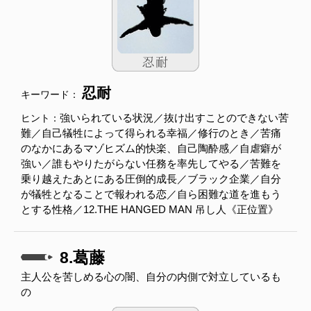
忍耐
キーワード：
強いられている状況／抜け出すことのできない苦
ヒント：
難／自己犠牲によって得られる幸福／修行のとき／苦痛
のなかにあるマゾヒズム的快楽、自己陶酔感／自虐癖が
強い／誰もやりたがらない任務を率先してやる／苦難を
乗り越えたあとにある圧倒的成長／ブラック企業／自分
が犠牲となることで報われる恋／自ら困難な道を進もう
とする性格／12.THE HANGED MAN 吊し人《正位置》
8.葛藤
主人公を苦しめる心の闇、自分の内側で対立しているも
の