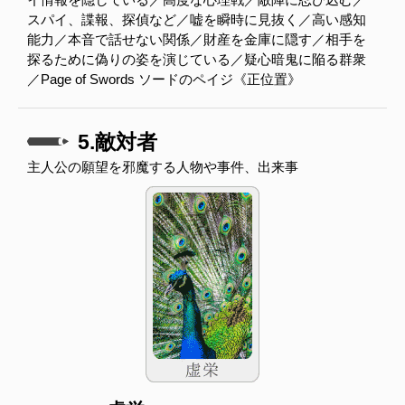
スパイ、諜報、探偵など／嘘を瞬時に見抜く／高い感知
能力／本音で話せない関係／財産を金庫に隠す／相手を
探るために偽りの姿を演じている／疑心暗鬼に陥る群衆
／Page of Swords ソードのペイジ《正位置》
5.敵対者
主人公の願望を邪魔する人物や事件、出来事