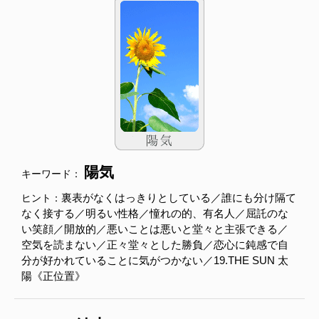
陽気
キーワード：
裏表がなくはっきりとしている／誰にも分け隔て
ヒント：
なく接する／明るい性格／憧れの的、有名人／屈託のな
い笑顔／開放的／悪いことは悪いと堂々と主張できる／
空気を読まない／正々堂々とした勝負／恋心に鈍感で自
分が好かれていることに気がつかない／19.THE SUN 太
陽《正位置》