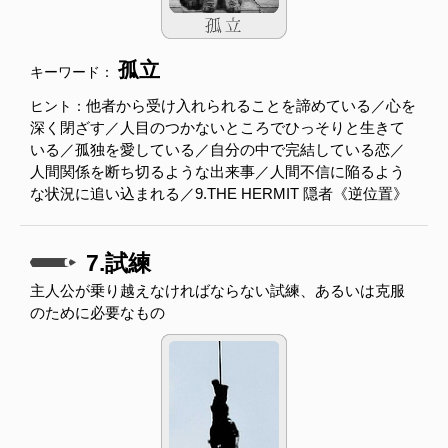
孤立
キーワード：
他者から受け入れられることを諦めている／心を
ヒント：
深く閉ざす／人目のつかないところでひっそりと生きて
いる／孤独を愛している／自分の中で完結している恋／
人間関係を断ち切るような出来事／人間不信に陥るよう
な状況に追い込まれる／9.THE HERMIT 隠者《逆位置》
7.試練
主人公が乗り越えなければならない試練、あるいは克服
のために必要なもの