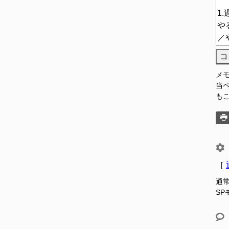
コ
メ
当
も
［
通
S