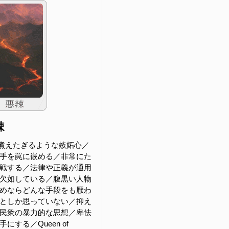
辣
煮えたぎるような嫉妬心／
手を罠に嵌める／非常にた
戦する／法律や正義が通用
欠如している／腹黒い人物
めならどんな手段をも厭わ
としか思っていない／抑え
民衆の暴力的な思想／卑怯
にする／Queen of