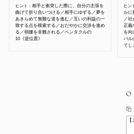
相手と衝突した際に、自分の主張を
ヒント：
ヒン
曲げて折り合いつける／相手にゆずる／夢を
ルに
あきらめて無難な道を進む／互いの利益の一
／社
致する点を模索する／おだやかに交渉を進め
正義
る／弱腰を非難される／ペンタクルの
を向
10《逆位置》
バル
てし