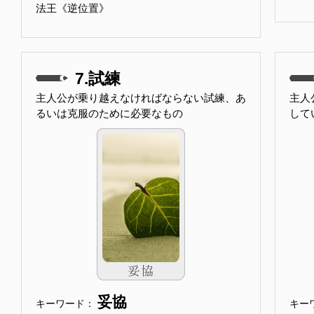
法王《逆位置》
7.試練
主人公が乗り越えなければならない試練、あ
主人
るいは克服のために必要なもの
して
妥協
キーワード：
キー