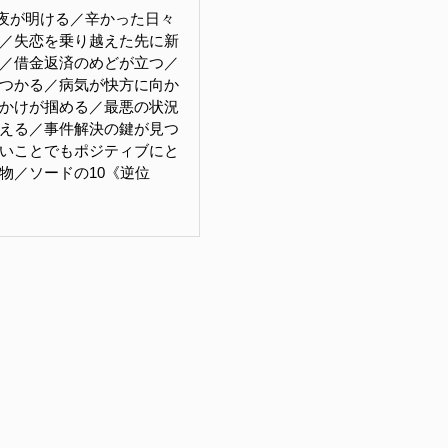
夜が明ける／辛かった日々
／失恋を乗り越えた先に新
／借金返済のめどが立つ／
つかる／病気が快方に向か
かけが掴める／最悪の状況
える／事件解決の鍵が見つ
いことでもポジティブにと
物／ソードの10《逆位