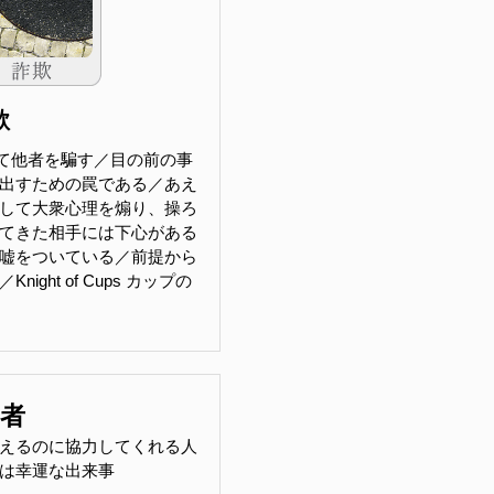
欺
て他者を騙す／目の前の事
出すための罠である／あえ
して大衆心理を煽り、操ろ
てきた相手には下心がある
嘘をついている／前提から
ight of Cups カップの
助者
えるのに協力してくれる人
は幸運な出来事