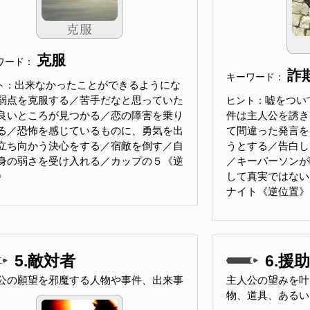
克服
ワード：
詐
キーワード：
出来なかったことができるようにな
ト：
弱点を克服する／苦手だなと思っていた
嘘をつい
ヒント：
良いところが見つかる／恋の障害を乗り
件は主人公を誘き
る／恐怖を感じているものに、勇気を出
て間違った発言を
立ち向かう決心をする／宿敵を倒す／自
うとする／告白し
身の弱さを受け入れる／カップの５《逆
／キーパーソンが
》
して真実ではない／Kn
ナイト《逆位置》
5.敵対者
6.援
公の願望を邪魔する人物や事件、出来事
主人公の望みを叶
物、道具、あるい