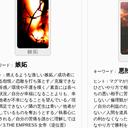
嫉妬
ワード：
悪
キーワード：
燃えるような激しい嫉妬／成功者に
ト：
る怨恨／恋敵を打ち落とす／克服できな
マグマが
ヒント：
等感／環境や不運を嘆く／素直には喜べ
ひどいやり方で相
状況／自分が幸福になることよりも、幸
ちの悪い相手に苦
他者が不幸になることを望んでいる／現
しない／倫理観が
満足できない／隣の芝生は青い／他者が
／自分の利益のた
しているものを奪おうとする／執着心に
ない／人間を道具
される／自分の苦痛を誰かに理解してほ
の利かなくなった
3.THE EMPRESS 女帝《逆位置》
なやり方で勝利を手