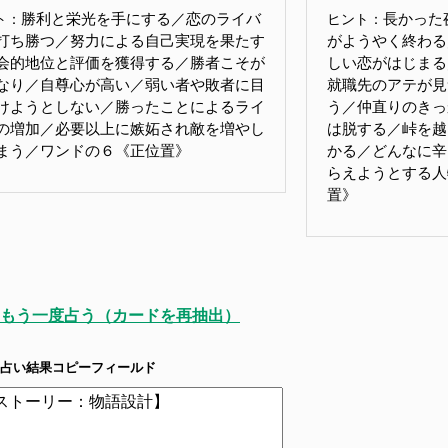
勝利と栄光を手にする／恋のライバ
長かった
ト：
ヒント：
打ち勝つ／努力による自己実現を果たす
がようやく終わる
会的地位と評価を獲得する／勝者こそが
しい恋がはじまる
なり／自尊心が高い／弱い者や敗者に目
就職先のアテが見
けようとしない／勝ったことによるライ
う／仲直りのきっ
の増加／必要以上に嫉妬され敵を増やし
は脱する／峠を越
まう／ワンドの６《正位置》
かる／どんなに辛
らえようとする人
置》
もう一度占う（カードを再抽出）
占い結果コピーフィールド