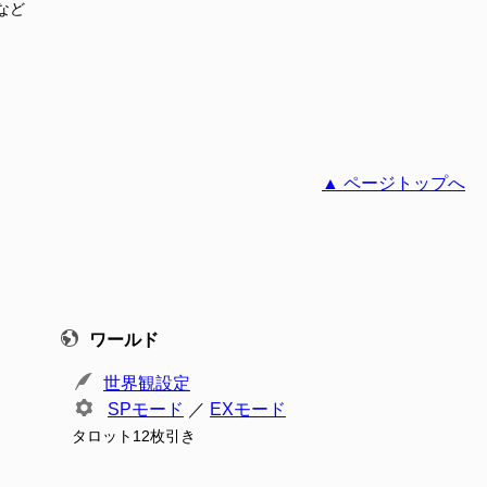
など
▲ ページトップへ
ワールド
世界観設定
SPモード
／
EXモード
タロット12枚引き