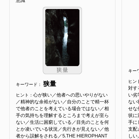
意識
キー
ヒン
狭量
キーワード：
対す
心が狭い／他者への思いやりがない
い劣
ヒント：
／精神的な余裕がない／自分のことで精一杯
ない
で他者のことを考えている場合ではない／相
せな
手の気持ちを理解するところまで考えが至ら
状に
ない／生活に困窮している／目先のことを何
手に
とか凌いでいる状況／先行きが見えない／他
支配
者から誤解をされる／5.THE HIEROPHANT
しい／