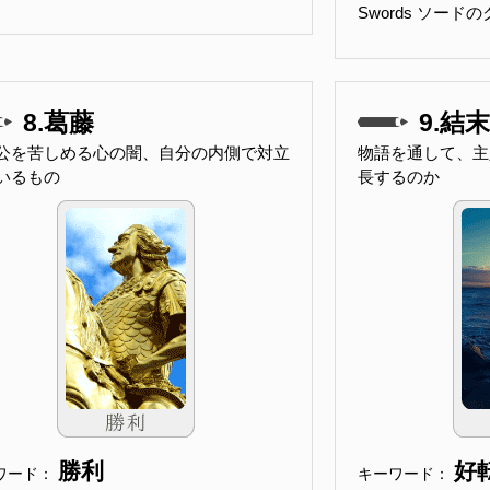
Swords ソー
8.葛藤
9.結末
公を苦しめる心の闇、自分の内側で対立
物語を通して、主
いるもの
長するのか
勝利
好
ワード：
キーワード：