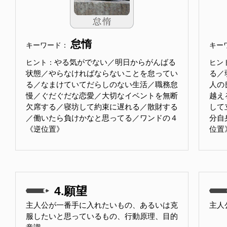
怠惰
キーワード：
キー
やる気がでない／明日からがんばる
ヒント：
ヒン
状態／やらなければならないことを怠ってい
る／
る／なまけていてだらしのない生活／職務怠
人の
慢／ぐだぐだな恋愛／大切なイベントを無断
越え
欠席する／寝坊して約束に遅れる／散財する
して
／働いたら負けかなと思ってる／ワンドの４
分自
《逆位置》
位置
4.願望
主人公が一番手に入れたいもの、あるいは克
主人
服したいと思っているもの、行動原理、目的