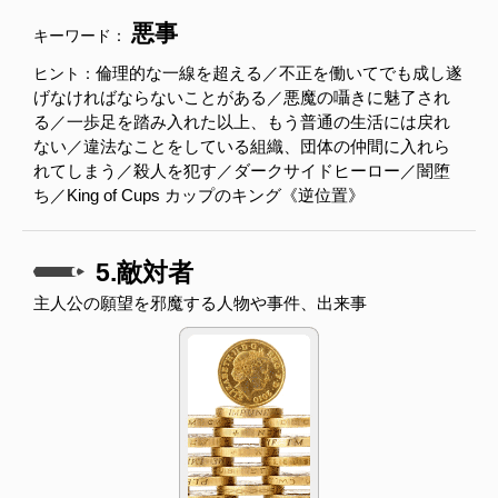
悪事
キーワード：
倫理的な一線を超える／不正を働いてでも成し遂
ヒント：
げなければならないことがある／悪魔の囁きに魅了され
る／一歩足を踏み入れた以上、もう普通の生活には戻れ
ない／違法なことをしている組織、団体の仲間に入れら
れてしまう／殺人を犯す／ダークサイドヒーロー／闇堕
ち／King of Cups カップのキング《逆位置》
5.敵対者
主人公の願望を邪魔する人物や事件、出来事