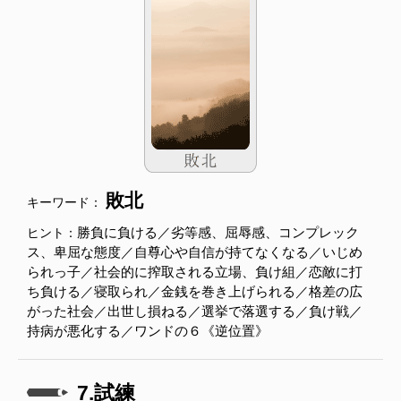
敗北
キーワード：
勝負に負ける／劣等感、屈辱感、コンプレック
ヒント：
ス、卑屈な態度／自尊心や自信が持てなくなる／いじめ
られっ子／社会的に搾取される立場、負け組／恋敵に打
ち負ける／寝取られ／金銭を巻き上げられる／格差の広
がった社会／出世し損ねる／選挙で落選する／負け戦／
持病が悪化する／ワンドの６《逆位置》
7.試練