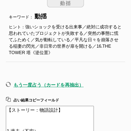
動揺
キーワード：
強いショックを受ける出来事／絶対に成功すると
ヒント：
思われていたプロジェクトが失敗する／突然の事態に慌
てふためく／気が動転している／平凡な日々を崩落させ
る稲妻の閃光／非日常の世界が扉を開ける／16.THE
TOWER 塔《逆位置》
もう一度占う（カードを再抽出）
占い結果コピーフィールド