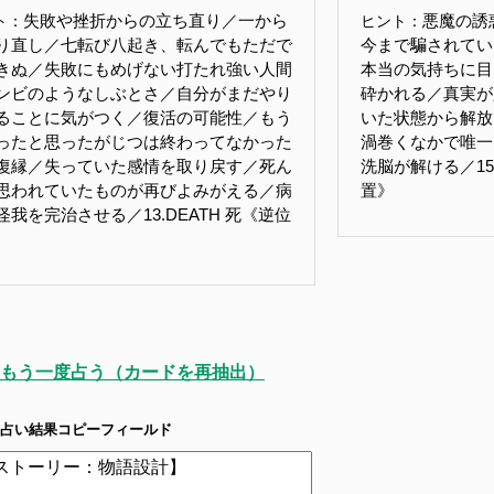
失敗や挫折からの立ち直り／一から
悪魔の誘
ト：
ヒント：
り直し／七転び八起き、転んでもただで
今まで騙されてい
きぬ／失敗にもめげない打たれ強い人間
本当の気持ちに目
ンビのようなしぶとさ／自分がまだやり
砕かれる／真実が
ることに気がつく／復活の可能性／もう
いた状態から解放
ったと思ったがじつは終わってなかった
渦巻くなかで唯一
復縁／失っていた感情を取り戻す／死ん
洗脳が解ける／15.
思われていたものが再びよみがえる／病
置》
怪我を完治させる／13.DEATH 死《逆位
もう一度占う（カードを再抽出）
占い結果コピーフィールド