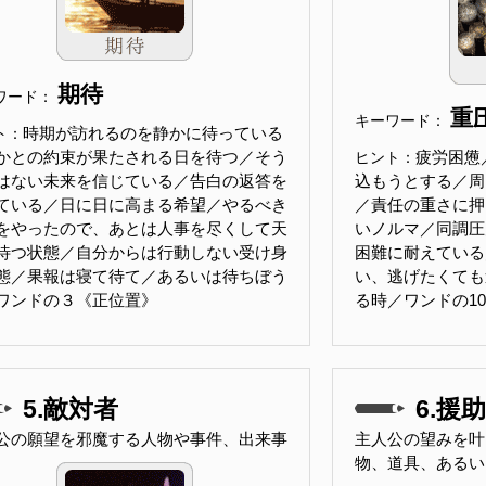
期待
ワード：
重
キーワード：
時期が訪れるのを静かに待っている
ト：
かとの約束が果たされる日を待つ／そう
疲労困憊
ヒント：
はない未来を信じている／告白の返答を
込もうとする／周
ている／日に日に高まる希望／やるべき
／責任の重さに押
をやったので、あとは人事を尽くして天
いノルマ／同調圧
待つ状態／自分からは行動しない受け身
困難に耐えている
態／果報は寝て待て／あるいは待ちぼう
い、逃げたくても
ワンドの３《正位置》
る時／ワンドの1
5.敵対者
6.援
公の願望を邪魔する人物や事件、出来事
主人公の望みを叶
物、道具、あるい