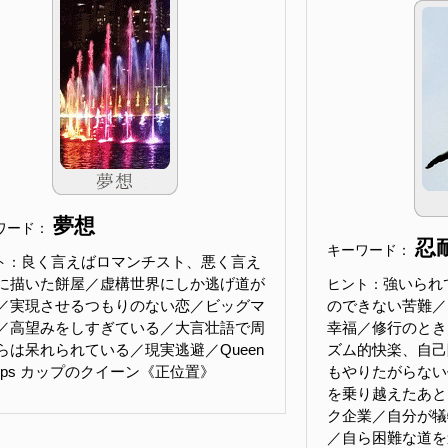
夢想
ワード：
忍
キーワード：
良く言えばロマンチスト、悪く言え
ト：
に描いた餅屋／虚構世界にしか逃げ道が
強いられ
ヒント：
／実現させるつもりのない恋／ビッグマ
のできない苦難／
／高望みをしすぎている／大言壮語で周
幸福／修行のとき
らは呆れられている／現実逃避／Queen
ズム的快楽、自己
 Cups カップのクイーン《正位置》
もやりたがらない
を乗り越えたあと
ク企業／自分が犠
／自ら困難な道を