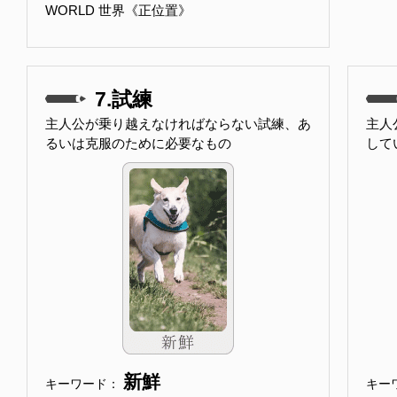
WORLD 世界《正位置》
7.試練
主人公が乗り越えなければならない試練、あ
主人
るいは克服のために必要なもの
して
新鮮
キーワード：
キー