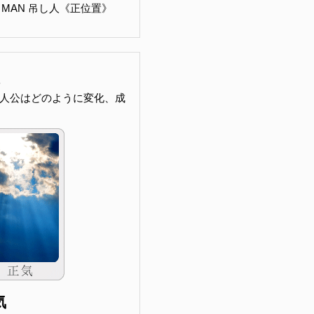
ED MAN 吊し人《正位置》
人公はどのように変化、成
気