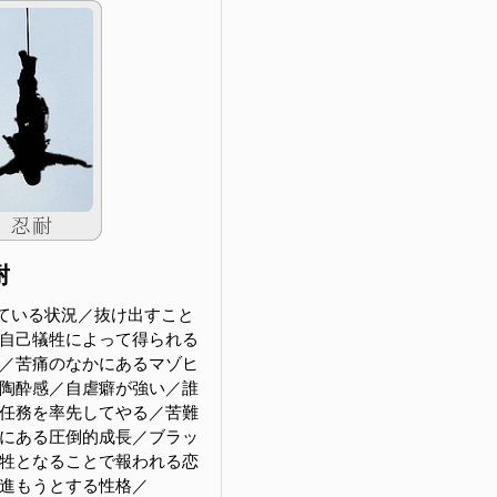
耐
ている状況／抜け出すこと
自己犠牲によって得られる
／苦痛のなかにあるマゾヒ
陶酔感／自虐癖が強い／誰
任務を率先してやる／苦難
にある圧倒的成長／ブラッ
牲となることで報われる恋
進もうとする性格／