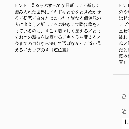
見るものすべてが目新しい／新しく
ヒント：
ヒン
踏み入れた世界にドキドキと心をときめかせ
のや
る／初恋／自分とはまったく異なる価値観の
は起
人に出会う／新しいもの好き／実際は歳をと
／ゾ
っているのに、すごく若々しく見える／とっ
直せ
ておきの新技を披露する／キャラを変える／
終わ
今までの自分なら決して選ばなかった道が見
恋／
える／カップの４《逆位置》
だと
気や
置》