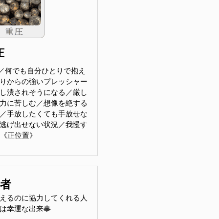
圧
／何でも自分ひとりで抱え
りからの強いプレッシャー
し潰されそうになる／厳し
力に苦しむ／想像を絶する
／手放したくても手放せな
逃げ出せない状況／我慢す
0《正位置》
助者
えるのに協力してくれる人
は幸運な出来事