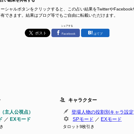
占い結果を共有する
ーシャルボタンをクリックすると、この占い結果をTwitterやFacebook
共有できます。結果はブログ等でもご自由に転載いただけます。
シェアする
Facebook
はてブ
ー
キャラクター
（主人公視点）
登場人物の役割別キャラ設定
ド
／
EXモード
SPモード
／
EXモード
き
タロット9枚引き