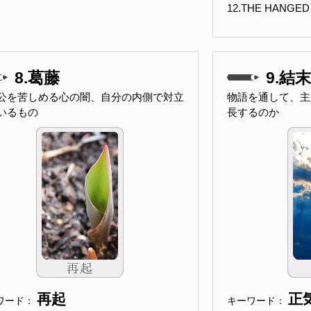
12.THE HANG
8.葛藤
9.結末
公を苦しめる心の闇、自分の内側で対立
物語を通して、主
いるもの
長するのか
再起
正
ワード：
キーワード：