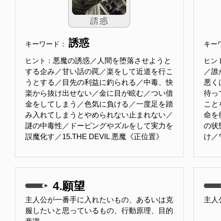
誘惑
キーワード：
キー
悪魔の誘惑／人間を堕落させようと
ヒント：
ヒン
する企み／甘い話の罠／楽をして近道を行こ
／誰
うとする／目先の利益に釣られる／中毒、快
悪く
楽から抜け出せない／金に目が眩む／つい借
待っ
金をしてしまう／色気に負ける／一度足を踏
こと
み入れてしまうとやめられない止まれない／
命を
謎の中毒性／ドーピングやズルをして実力を
の状
誤魔化す／15.THE DEVIL 悪魔《正位置》
け／
4.願望
主人公が一番手に入れたいもの、あるいは克
主人
服したいと思っているもの、行動原理、目的