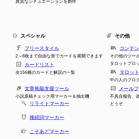
異質なシチュエーションを創作
スペシャル
その他
フリースタイル
コンテ
2～8枚まで自由な形でカードを展開できます
その他のツー
タロットプロ
カードリスト
タロッ
全156種のカードと解説の一覧
中の人のブロ
文章推敲支援ツール
メールフ
小説原稿チェック用マーカー＆抽出機
不具合報告、
リライトマーカー
どうぞ
接続詞マーカー
こそあどマーカー