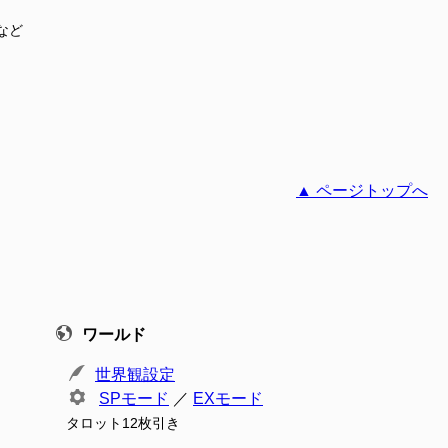
など
▲ ページトップへ
ワールド
世界観設定
SPモード
／
EXモード
タロット12枚引き