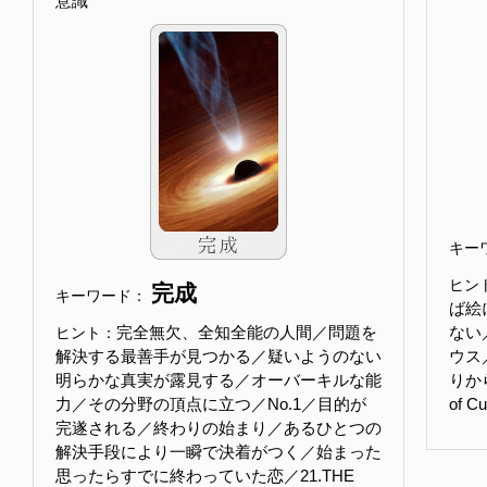
意識
キー
ヒン
完成
キーワード：
ば絵
完全無欠、全知全能の人間／問題を
ない
ヒント：
解決する最善手が見つかる／疑いようのない
ウス
明らかな真実が露見する／オーバーキルな能
りか
力／その分野の頂点に立つ／No.1／目的が
of
完遂される／終わりの始まり／あるひとつの
解決手段により一瞬で決着がつく／始まった
思ったらすでに終わっていた恋／21.THE