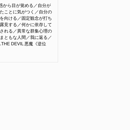
惑から目が覚める／自分が
たことに気がつく／自分の
を向ける／固定観念が打ち
露見する／何かに依存して
される／異常な群集心理の
まともな人間／我に返る／
THE DEVIL 悪魔《逆位