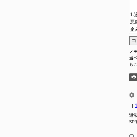
コ
メ
当
も
［
通
S