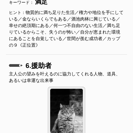
満足
キーワード：
物質的に満ち足りた生活／権力や地位を手にして
ヒント：
いる／金ならいくらでもある／酒池肉林に興じている／
幸せの絶頂期にある／何一つ不自由のない生活／満ち足
りているからこそ、失うのが怖い／自分が恵まれた環境
にあることを自覚している／世間が羨む成功者／カップ
の９《正位置》
6.援助者
主人公の望みを叶えるのに協力してくれる人物、道具、
あるいは幸運な出来事