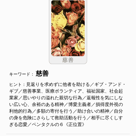
慈善
キーワード：
見返りを求めずに他者を助ける／ギブ・アンド・
ヒント：
ギブ／慈善事業、医療ボランティア、福祉国家、社会起
業家／思いやりの溢れた親切な行為／返報性を気にしな
い広い心、余裕のある精神／博愛主義者／損得度外視の
利他的行為／多額の寄付を行う／助け合いの精神／自分
の身を危険にさらして救助活動を行う／相手に尽くしす
ぎる恋愛／ペンタクルの６《正位置》