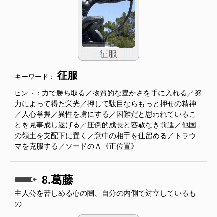
征服
キーワード：
力で勝ち取る／物質的な豊かさを手に入れる／努
ヒント：
力によって得た栄光／押して駄目ならもっと押せの精神
／人心掌握／異性を虜にする／困難だと思われているこ
とを見事成し遂げる／圧倒的成長と容赦なき前進／他国
の領土を支配下に置く／意中の相手を仕留める／トラウ
マを克服する／ソードのＡ《正位置》
8.葛藤
主人公を苦しめる心の闇、自分の内側で対立しているも
の