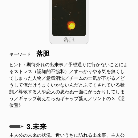
落胆
キーワード：
期待外れの出来事／予想通りに行かないことによ
ヒント：
るストレス（認知的不協和）／すっかりやる気を無くし
てしまった人物／意気消沈／チームの士気が下がる／ど
うして俺だけうまくいかないんだとふてくされている状
態／尊敬する人や恋人の思わぬ一面にがっかりしてしま
う／ギャップ萌えならぬギャップ萎え／ワンドの３《逆
位置》
3.未来
主人公の未来の状況、近いうちに訪れる出来事、主人公