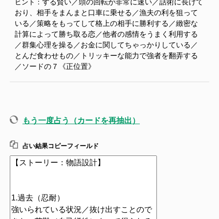
ずる賢い／頭の回転が非常に速い／話術に長けて
ヒント：
おり、相手をまんまと口車に乗せる／漁夫の利を狙って
いる／策略をもってして格上の相手に勝利する／緻密な
計算によって勝ち取る恋／他者の感情をうまく利用する
／群集心理を操る／お金に関してちゃっかりしている／
とんだ食わせもの／トリッキーな能力で強者を翻弄する
／ソードの７《正位置》
もう一度占う（カードを再抽出）
占い結果コピーフィールド