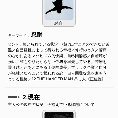
忍耐
キーワード：
強いられている状況／抜け出すことのできない苦
ヒント：
難／自己犠牲によって得られる幸福／修行のとき／苦痛
のなかにあるマゾヒズム的快楽、自己陶酔感／自虐癖が
強い／誰もやりたがらない任務を率先してやる／苦難を
乗り越えたあとにある圧倒的成長／ブラック企業／自分
が犠牲となることで報われる恋／自ら困難な道を進もう
とする性格／12.THE HANGED MAN 吊し人《正位置》
2.現在
主人公の現在の状況、今抱えている課題について