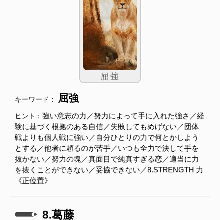
屈強
キーワード：
強い意志の力／努力によって手に入れた強さ／経
ヒント：
験に基づく根拠のある自信／失敗してもめげない／団体
戦よりも個人戦に強い／自分ひとりの力で何とかしよう
とする／他者に頼るのが苦手／いつも全力で決して手を
抜かない／努力の塊／真面目で純真すぎる恋／適当に力
を抜くことができない／妥協できない／8.STRENGTH 力
《正位置》
8.葛藤