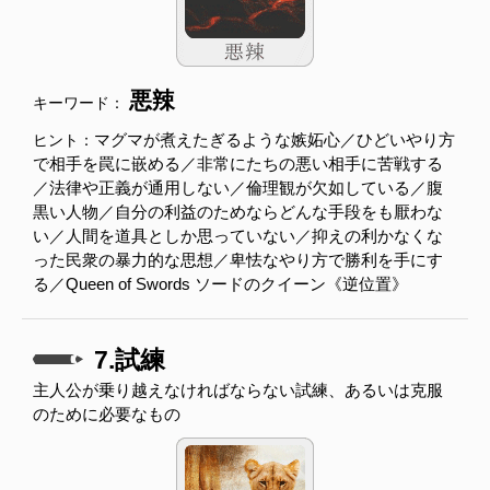
悪辣
キーワード：
マグマが煮えたぎるような嫉妬心／ひどいやり方
ヒント：
で相手を罠に嵌める／非常にたちの悪い相手に苦戦する
／法律や正義が通用しない／倫理観が欠如している／腹
黒い人物／自分の利益のためならどんな手段をも厭わな
い／人間を道具としか思っていない／抑えの利かなくな
った民衆の暴力的な思想／卑怯なやり方で勝利を手にす
る／Queen of Swords ソードのクイーン《逆位置》
7.試練
主人公が乗り越えなければならない試練、あるいは克服
のために必要なもの