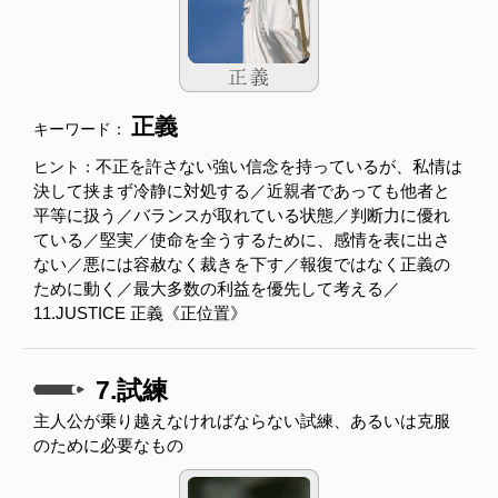
正義
キーワード：
不正を許さない強い信念を持っているが、私情は
ヒント：
決して挟まず冷静に対処する／近親者であっても他者と
平等に扱う／バランスが取れている状態／判断力に優れ
ている／堅実／使命を全うするために、感情を表に出さ
ない／悪には容赦なく裁きを下す／報復ではなく正義の
ために動く／最大多数の利益を優先して考える／
11.JUSTICE 正義《正位置》
7.試練
主人公が乗り越えなければならない試練、あるいは克服
のために必要なもの