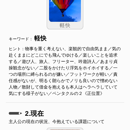
軽快
キーワード：
物事を重く考えない、楽観的で自由気まま／気の
ヒント：
赴くままにどこにでも飛んでゆける／楽しいことを追求
する／遊び人、旅人、フリーター、吟遊詩人／あまり貞
操観念がない／二股をかけたり浮気をホイホイする／一
つの場所に縛られるのが嫌い／フットワークが軽い／責
任感がないが、明るく朗らかでノリも良いので憎めない
人物／散財して借金を抱えるも本人はヘラヘラしていて
気にする様子がない／ペンタクルの２《正位置》
2.現在
主人公の現在の状況、今抱えている課題について