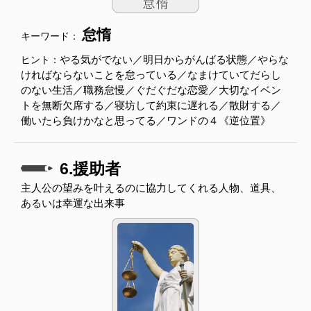
怠惰
キーワード：
やる気がでない／明日からがんばる状態／やらな
ヒント：
ければならないことを怠っている／なまけていてだらし
のない生活／職務怠慢／ぐだぐだな恋愛／大切なイベン
トを無断欠席する／寝坊して約束に遅れる／散財する／
働いたら負けかなと思ってる／ワンドの４《逆位置》
6.援助者
主人公の望みを叶えるのに協力してくれる人物、道具、
あるいは幸運な出来事