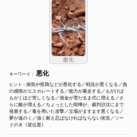
悪化
キーワード：
病気や怪我などが悪化する／戦況が悪くなる／負
ヒント：
の感情がエスカレートする／能力が暴走する／もがけば
もがくほど苦しくなる／借金が雪だるま式に増える／さ
らに敵が増える／ちょっとした喧嘩が、裁判沙汰にまで
発展する／毒を用いた攻撃／立場がますます悪くなる／
夢が遠のく／強く耐え忍ばなければならない状況／ソー
ドの８《逆位置》