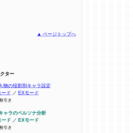
▲ ページトップへ
クター
人物の役割別キャラ設定
モード
／
EXモード
9枚引き
キャラのペルソナ分析
モード
／
EXモード
7枚引き