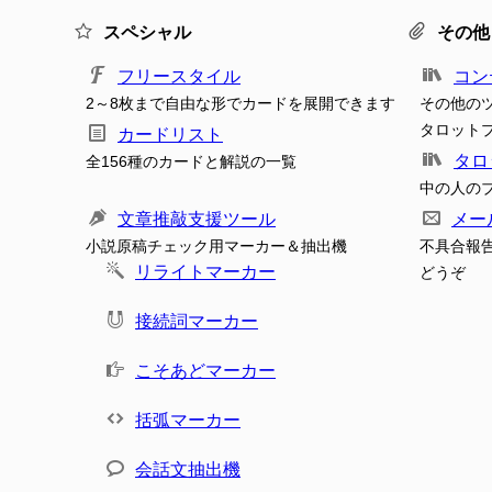
スペシャル
その他
フリースタイル
コン
2～8枚まで自由な形でカードを展開できます
その他の
タロット
カードリスト
タロ
全156種のカードと解説の一覧
中の人の
文章推敲支援ツール
メー
小説原稿チェック用マーカー＆抽出機
不具合報
リライトマーカー
どうぞ
接続詞マーカー
こそあどマーカー
括弧マーカー
会話文抽出機