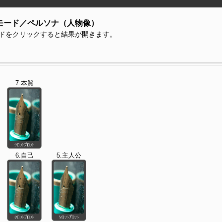
モード／ペルソナ（人物像）
ドをクリックすると結果が開きます。
7.本質
6.自己
5.主人公