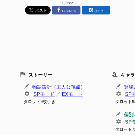
シェアする
Facebook
はてブ
ストーリー
キャラ
物語設計（主人公視点）
登場
SPモード
／
EXモード
SP
タロット9枚引き
タロット
個別
SP
タロット