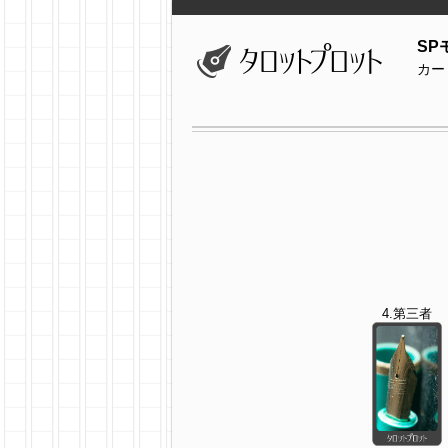
SP
カー
4.第三者