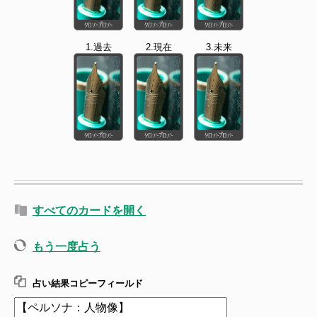
1.過去
2.現在
3.未来
すべてのカードを開く
もう一度占う
占い結果コピーフィールド