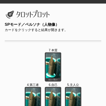
SPモード／ペルソナ（人物像）
カードをクリックすると結果が開きます。
7.本質
4.第三者
6.自己
5.主人公