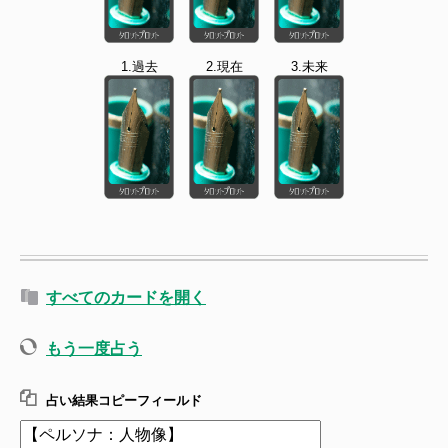
1.過去
2.現在
3.未来
すべてのカードを開く
もう一度占う
占い結果コピーフィールド