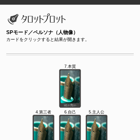
SPモード／ペルソナ（人物像）
カードをクリックすると結果が開きます。
7.本質
4.第三者
6.自己
5.主人公