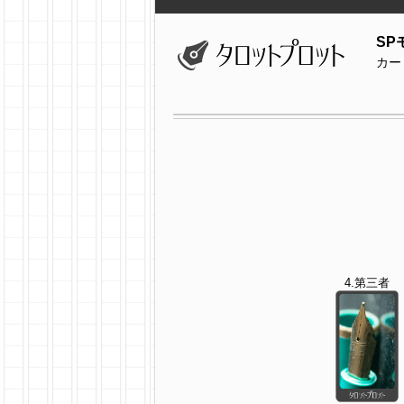
SP
カー
4.第三者