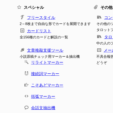
スペシャル
その他
フリースタイル
コン
2～8枚まで自由な形でカードを展開できます
その他の
タロット
カードリスト
タロ
全156種のカードと解説の一覧
中の人の
文章推敲支援ツール
メー
小説原稿チェック用マーカー＆抽出機
不具合報
リライトマーカー
どうぞ
接続詞マーカー
こそあどマーカー
括弧マーカー
会話文抽出機