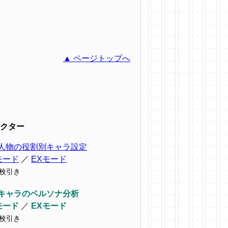
▲ ページトップへ
クター
人物の役割別キャラ設定
モード
／
EXモード
9枚引き
キャラのペルソナ分析
モード
／
EXモード
7枚引き