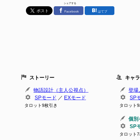
シェアする
Facebook
はてブ
ストーリー
キャラ
物語設計（主人公視点）
登場
SPモード
／
EXモード
SP
タロット9枚引き
タロット
個別
SP
タロット