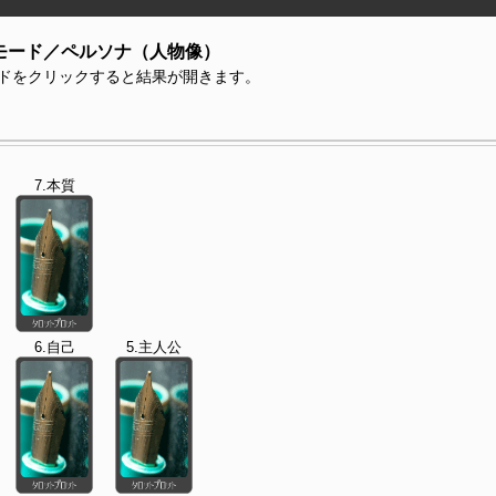
モード／ペルソナ（人物像）
ドをクリックすると結果が開きます。
7.本質
6.自己
5.主人公