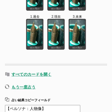
1.過去
2.現在
3.未来
すべてのカードを開く
もう一度占う
占い結果コピーフィールド