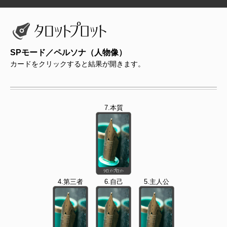
SPモード／ペルソナ（人物像）
カードをクリックすると結果が開きます。
7.本質
4.第三者
6.自己
5.主人公