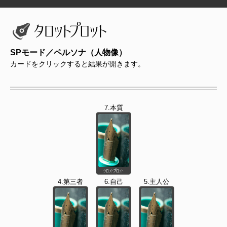
SPモード／ペルソナ（人物像）
カードをクリックすると結果が開きます。
7.本質
4.第三者
6.自己
5.主人公