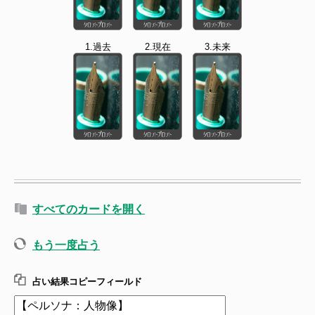
1.過去
2.現在
3.未来
すべてのカードを開く
もう一度占う
占い結果コピーフィールド