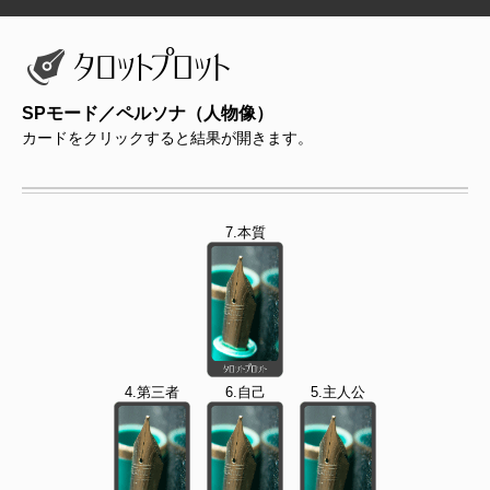
SPモード／ペルソナ（人物像）
カードをクリックすると結果が開きます。
7.本質
4.第三者
6.自己
5.主人公