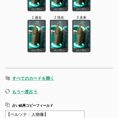
1.過去
2.現在
3.未来
すべてのカードを開く
もう一度占う
占い結果コピーフィールド