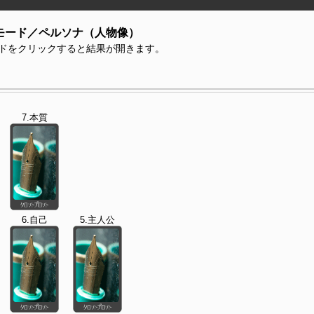
モード／ペルソナ（人物像）
ドをクリックすると結果が開きます。
7.本質
6.自己
5.主人公