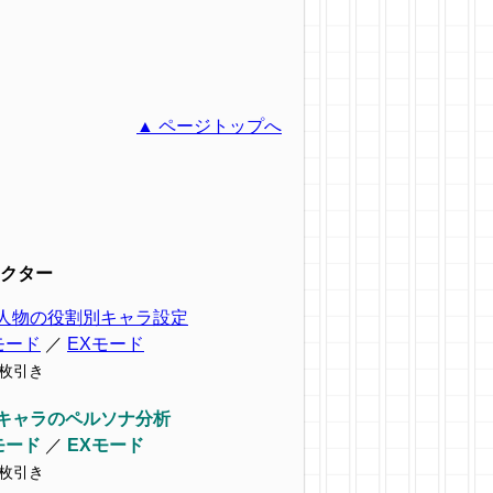
▲ ページトップへ
クター
人物の役割別キャラ設定
モード
／
EXモード
9枚引き
キャラのペルソナ分析
モード
／
EXモード
7枚引き