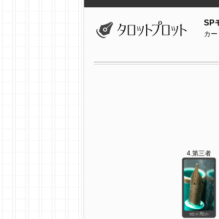
SP
カー
4.第三者