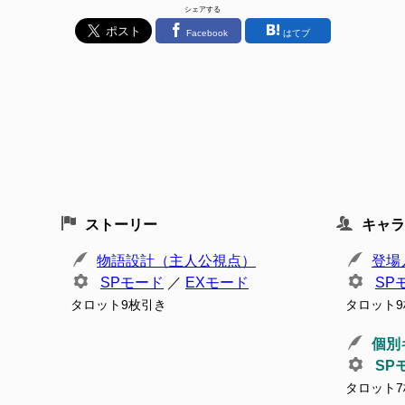
シェアする
Facebook
はてブ
ストーリー
キャラ
物語設計（主人公視点）
登場
SPモード
／
EXモード
SP
タロット9枚引き
タロット
個別
SP
タロット