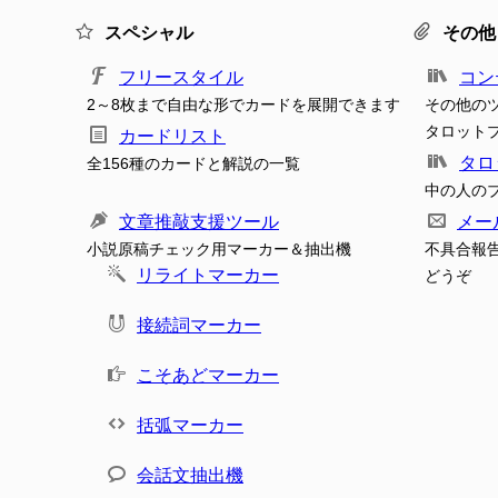
スペシャル
その他
フリースタイル
コン
2～8枚まで自由な形でカードを展開できます
その他の
タロット
カードリスト
タロ
全156種のカードと解説の一覧
中の人の
文章推敲支援ツール
メー
小説原稿チェック用マーカー＆抽出機
不具合報
リライトマーカー
どうぞ
接続詞マーカー
こそあどマーカー
括弧マーカー
会話文抽出機