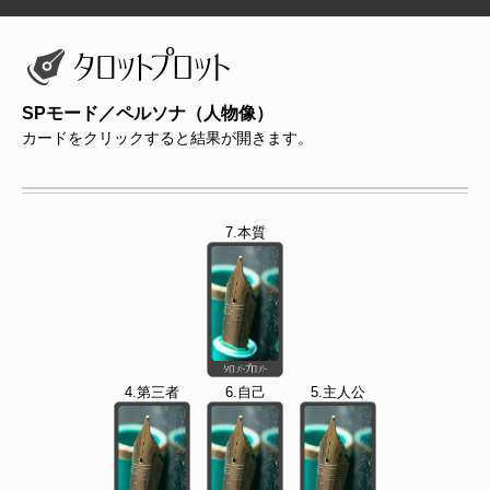
SPモード／ペルソナ（人物像）
カードをクリックすると結果が開きます。
7.本質
4.第三者
6.自己
5.主人公