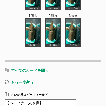
1.過去
2.現在
3.未来
すべてのカードを開く
もう一度占う
占い結果コピーフィールド