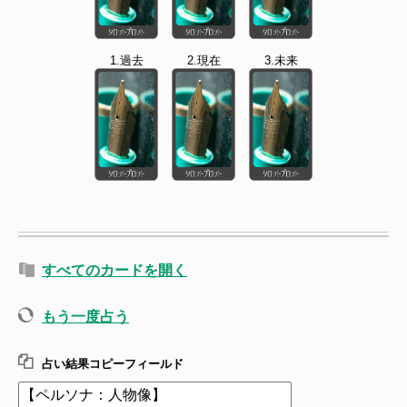
1.過去
2.現在
3.未来
すべてのカードを開く
もう一度占う
占い結果コピーフィールド