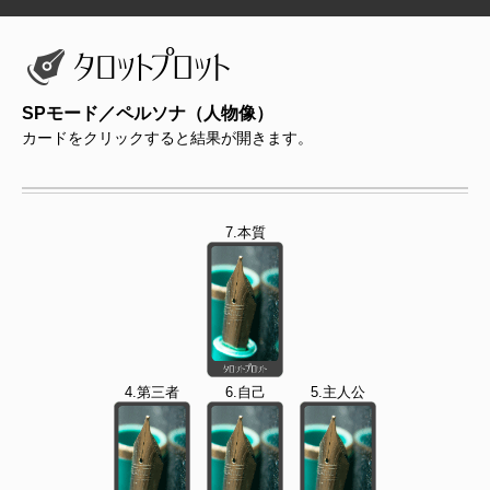
SPモード／ペルソナ（人物像）
カードをクリックすると結果が開きます。
7.本質
4.第三者
6.自己
5.主人公