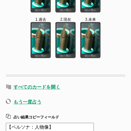
1.過去
2.現在
3.未来
すべてのカードを開く
もう一度占う
占い結果コピーフィールド