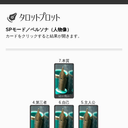
SPモード／ペルソナ（人物像）
カードをクリックすると結果が開きます。
7.本質
4.第三者
6.自己
5.主人公