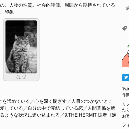
の、人物の性質。社会的評価、周囲から期待されている
、印象
Tw
作
とを諦めている／心を深く閉ざす／人目のつかないとこ
リ
愛している／自分の中で完結している恋／人間関係を断
た
うな状況に追い込まれる／9.THE HERMIT 隠者《逆
お
フ