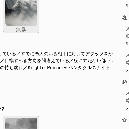
タ
タ
している／すでに恋人のいる相手に対してアタックをか
／目指すべき方向を間違えている／役に立たない部下／
れ／Knight of Pentacles ペンタクルのナイト
タ
タ
況