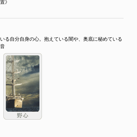
置》
いる自分自身の心。抱えている闇や、奥底に秘めている
音