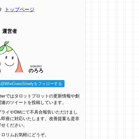
トップページ
運営者
NORORO
のろろ
@WhoGoesSlowlyをフォローする
itterではタロットプロットの更新情報や創
関連のツイートを投稿しています。
プライやDMにて不具合報告いただけまし
ら即座に対応いたします。改善提案も是非
寄せください。
ォロリムお気軽にどうぞ。