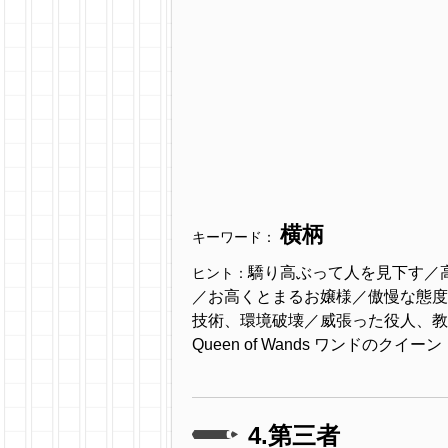
横柄
キーワード：
驕り高ぶって人を見下す／
ヒント：
／お高くとまるお嬢様／傲慢な態度
技術、環境破壊／威張った役人、教
Queen of Wands ワンドのクイ
4.第三者