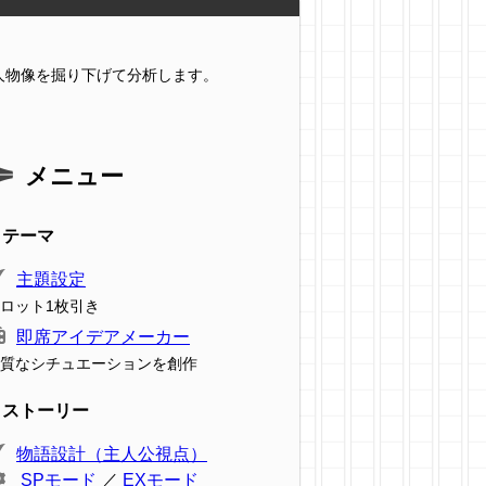
人物像を掘り下げて分析します。
メニュー
テーマ
主題設定
ロット1枚引き
即席アイデアメーカー
質なシチュエーションを創作
ストーリー
物語設計（主人公視点）
SPモード
／
EXモード