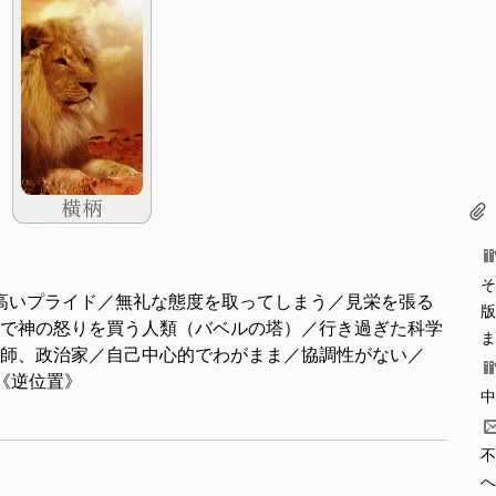
そ
高いプライド／無礼な態度を取ってしまう／見栄を張る
版
で神の怒りを買う人類（バベルの塔）／行き過ぎた科学
ま
師、政治家／自己中心的でわがまま／協調性がない／
ーン《逆位置》
中
不
へ