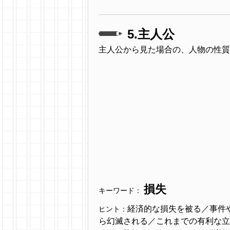
5.主人公
主人公から見た場合の、人物の性質
損失
キーワード：
経済的な損失を被る／事件
ヒント：
ら幻滅される／これまでの有利な立