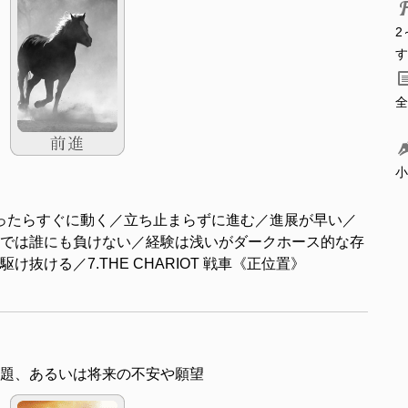
2
す
全
小
ったらすぐに動く／立ち止まらずに進む／進展が早い／
では誰にも負けない／経験は浅いがダークホース的な存
抜ける／7.THE CHARIOT 戦車《正位置》
題、あるいは将来の不安や願望