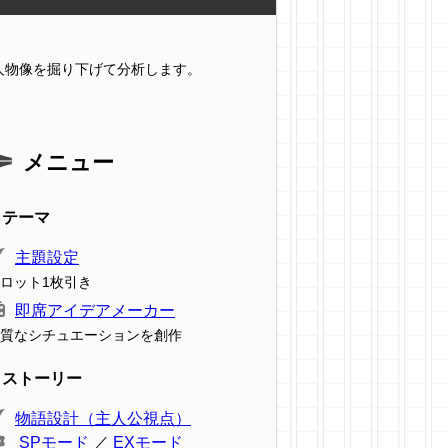
人物像を掘り下げて分析します。
メニュー
テーマ
主題設定
ロット1枚引き
即席アイデアメーカー
質なシチュエーションを創作
ストーリー
物語設計（主人公視点）
SPモード
／
EXモード