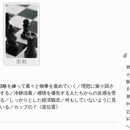
そ
版
戦略を練って着々と物事を進めていく／理想に振り回さ
ま
する／冷静沈着／感情を優先する人たちからの反感を受
る／しっかりとした経済観念／何もしていないように見
中
いる／カップの７《逆位置》
不
へ