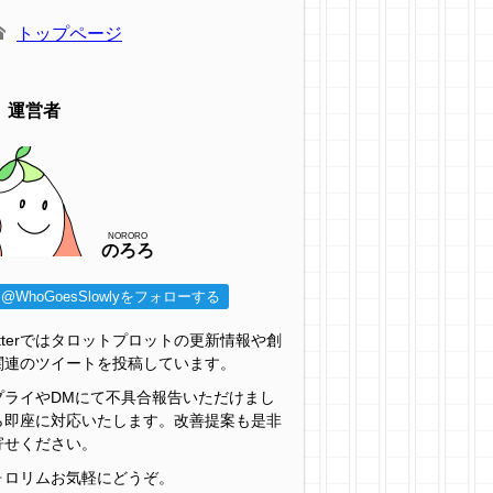
トップページ
運営者
NORORO
のろろ
@WhoGoesSlowlyをフォローする
itterではタロットプロットの更新情報や創
関連のツイートを投稿しています。
プライやDMにて不具合報告いただけまし
ら即座に対応いたします。改善提案も是非
寄せください。
ォロリムお気軽にどうぞ。