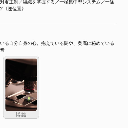
対君主制／組織を掌握する／一極集中型システム／一途
キング《逆位置》
いる自分自身の心。抱えている闇や、奥底に秘めている
音