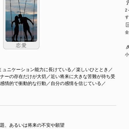
2
す
全
小
ミュニケーション能力に長けている／楽しいひととき／
ナーの存在だけが大切／近い将来に大きな苦難が待ち受
感情的で衝動的な行動／自分の感情を信じている／
題、あるいは将来の不安や願望