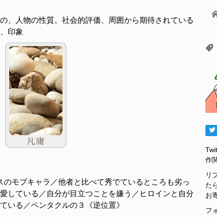
の、人物の性質。社会的評価、周囲から期待されている
、印象
Tw
作
リ
スのモブキャラ／他者と比べて秀でているところも劣っ
た
愛している／自分が目立つことを嫌う／ヒロインと自分
お
ている／ペンタクルの３《逆位置》
フ