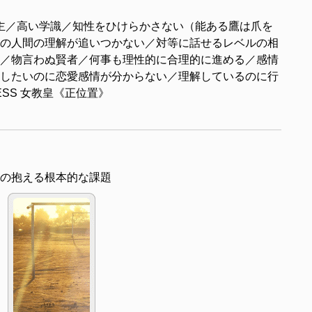
主／高い学識／知性をひけらかさない（能ある鷹は爪を
の人間の理解が追いつかない／対等に話せるレベルの相
／物言わぬ賢者／何事も理性的に合理的に進める／感情
したいのに恋愛感情が分からない／理解しているのに行
STESS 女教皇《正位置》
の抱える根本的な課題