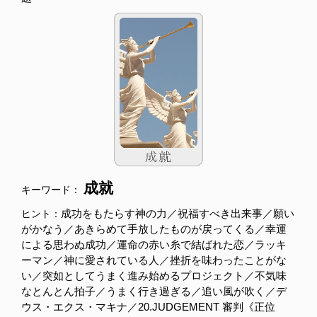
成就
キーワード：
成功をもたらす神の力／祝福すべき出来事／願い
ヒント：
がかなう／あきらめて手放したものが戻ってくる／幸運
による思わぬ成功／運命の赤い糸で結ばれた恋／ラッキ
ーマン／神に愛されている人／挫折を味わったことがな
い／突如としてうまく進み始めるプロジェクト／不気味
なとんとん拍子／うまく行き過ぎる／追い風が吹く／デ
ウス・エクス・マキナ／20.JUDGEMENT 審判《正位