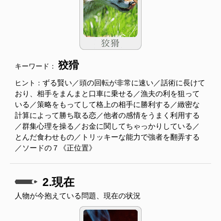
狡猾
キーワード：
ずる賢い／頭の回転が非常に速い／話術に長けて
ヒント：
おり、相手をまんまと口車に乗せる／漁夫の利を狙って
いる／策略をもってして格上の相手に勝利する／緻密な
計算によって勝ち取る恋／他者の感情をうまく利用する
／群集心理を操る／お金に関してちゃっかりしている／
とんだ食わせもの／トリッキーな能力で強者を翻弄する
／ソードの７《正位置》
2.現在
人物が今抱えている問題、現在の状況