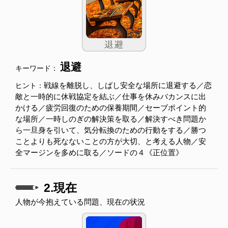
退避
キーワード：
戦線を離脱し、しばし安全な場所に退避する／恋
ヒント：
敵と一時的に休戦協定を結ぶ／仕事を休みバカンスに出
かける／疲労回復のための保養期間／セーブポイント的
な場所／一時しのぎの解決策を取る／解決すべき問題か
ら一旦身を引いて、気分転換のための行動をする／勝つ
ことよりも死なないことの方が大切、と考える人物／安
全マージンを多めに取る／ソードの４《正位置》
2.現在
人物が今抱えている問題、現在の状況