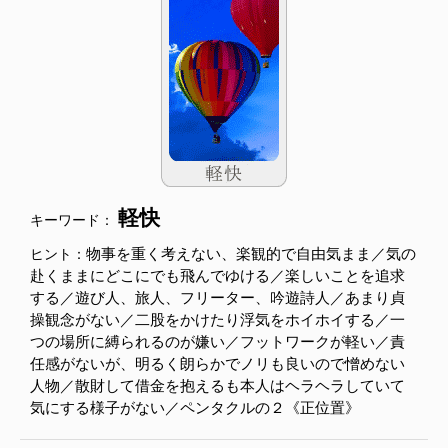
軽快
キーワード：
物事を重く考えない、楽観的で自由気まま／気の
ヒント：
赴くままにどこにでも飛んでゆける／楽しいことを追求
する／遊び人、旅人、フリーター、吟遊詩人／あまり貞
操観念がない／二股をかけたり浮気をホイホイする／一
つの場所に縛られるのが嫌い／フットワークが軽い／責
任感がないが、明るく朗らかでノリも良いので憎めない
人物／散財して借金を抱えるも本人はヘラヘラしていて
気にする様子がない／ペンタクルの２《正位置》