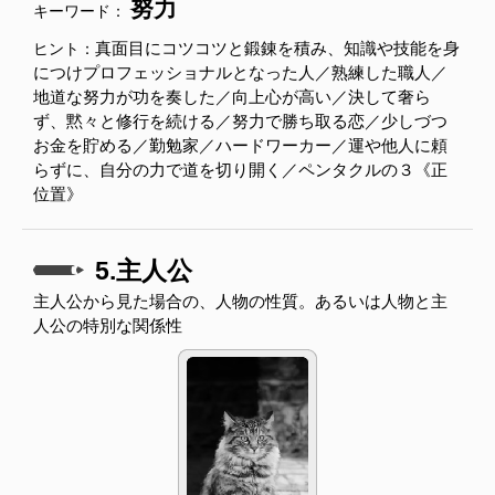
努力
キーワード：
真面目にコツコツと鍛錬を積み、知識や技能を身
ヒント：
につけプロフェッショナルとなった人／熟練した職人／
地道な努力が功を奏した／向上心が高い／決して奢ら
ず、黙々と修行を続ける／努力で勝ち取る恋／少しづつ
お金を貯める／勤勉家／ハードワーカー／運や他人に頼
らずに、自分の力で道を切り開く／ペンタクルの３《正
位置》
5.主人公
主人公から見た場合の、人物の性質。あるいは人物と主
人公の特別な関係性