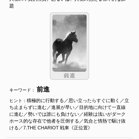
題
前進
キーワード：
積極的に行動する／思い立ったらすぐに動く／立
ヒント：
ち止まらずに進む／進展が早い／目的地に向けて一直線
に進む／勢いでは誰にも負けない／経験は浅いがダーク
ホース的な存在で他者を圧倒する／気合と情熱で駆け抜
ける／7.THE CHARIOT 戦車《正位置》