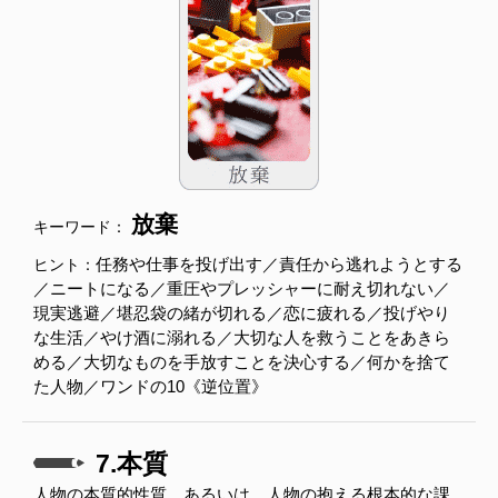
放棄
キーワード：
任務や仕事を投げ出す／責任から逃れようとする
ヒント：
／ニートになる／重圧やプレッシャーに耐え切れない／
現実逃避／堪忍袋の緒が切れる／恋に疲れる／投げやり
な生活／やけ酒に溺れる／大切な人を救うことをあきら
める／大切なものを手放すことを決心する／何かを捨て
た人物／ワンドの10《逆位置》
7.本質
人物の本質的性質。あるいは、人物の抱える根本的な課