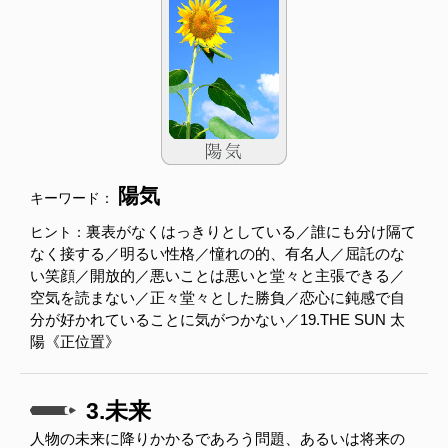
陽気
キーワード：
裏表がなくはっきりとしている／誰にも分け隔て
ヒント：
なく接する／明るい性格／憧れの的、有名人／屈託のな
い笑顔／開放的／悪いことは悪いと堂々と主張できる／
空気を読まない／正々堂々とした勝負／恋心に鈍感で自
分が好かれていることに気がつかない／19.THE SUN 太
陽《正位置》
3.未来
人物の未来に降りかかるであろう問題、あるいは将来の