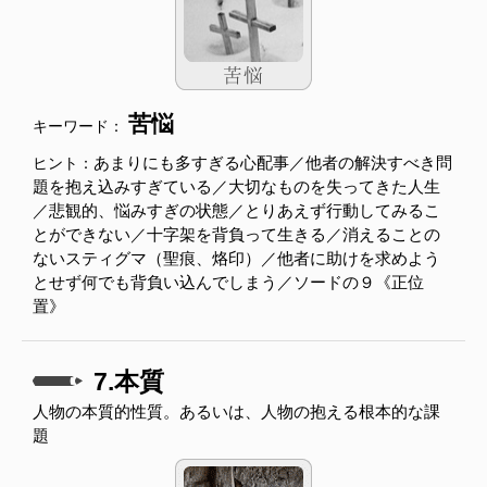
苦悩
キーワード：
あまりにも多すぎる心配事／他者の解決すべき問
ヒント：
題を抱え込みすぎている／大切なものを失ってきた人生
／悲観的、悩みすぎの状態／とりあえず行動してみるこ
とができない／十字架を背負って生きる／消えることの
ないスティグマ（聖痕、烙印）／他者に助けを求めよう
とせず何でも背負い込んでしまう／ソードの９《正位
置》
7.本質
人物の本質的性質。あるいは、人物の抱える根本的な課
題