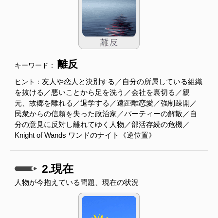
離反
キーワード：
友人や恋人と決別する／自分の所属している組織
ヒント：
を抜ける／悪いことから足を洗う／会社を裏切る／親
元、故郷を離れる／退学する／遠距離恋愛／強制疎開／
民衆からの信頼を失った政治家／パーティーの解散／自
分の意見に反対し離れてゆく人物／部活存続の危機／
Knight of Wands ワンドのナイト《逆位置》
2.現在
人物が今抱えている問題、現在の状況