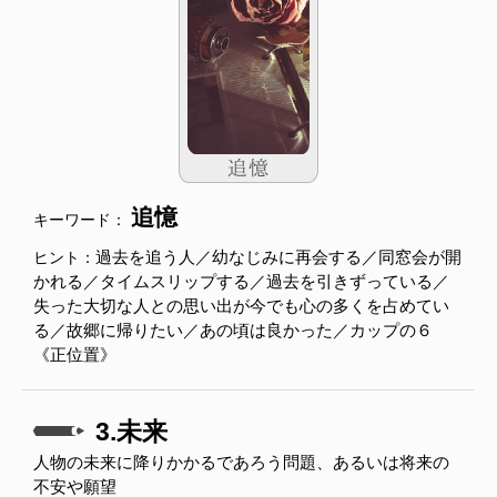
追憶
キーワード：
過去を追う人／幼なじみに再会する／同窓会が開
ヒント：
かれる／タイムスリップする／過去を引きずっている／
失った大切な人との思い出が今でも心の多くを占めてい
る／故郷に帰りたい／あの頃は良かった／カップの６
《正位置》
3.未来
人物の未来に降りかかるであろう問題、あるいは将来の
不安や願望