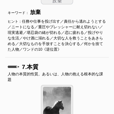
放棄
キーワード：
任務や仕事を投げ出す／責任から逃れようとする
ヒント：
／ニートになる／重圧やプレッシャーに耐え切れない／
現実逃避／堪忍袋の緒が切れる／恋に疲れる／投げやり
な生活／やけ酒に溺れる／大切な人を救うことをあきら
める／大切なものを手放すことを決心する／何かを捨て
た人物／ワンドの10《逆位置》
7.本質
人物の本質的性質。あるいは、人物の抱える根本的な課
題