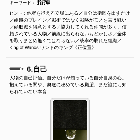
指揮
キーワード：
他者を従える立場にある／自分は指図を出すだけ
ヒント：
／組織のブレイン／戦術ではなく戦略がモノを言う戦い
／頭脳戦を得意とする／協力してくれる仲間が多く、信
頼されている人物／前線に出られないもどかしさ／全体
を取りまとめ無くてはならない／統率の取れた組織／
King of Wands ワンドのキング《正位置》
6.自己
人物の自己評価。自分だけが知っている自分自身の心。
抱えている闇や、奥底に秘めている願望。まだ誰にも知
られていない本音