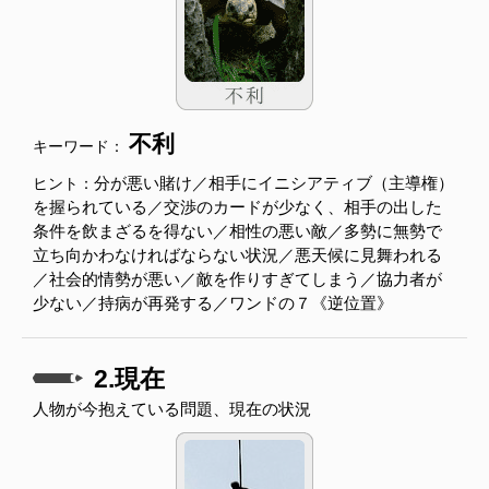
不利
キーワード：
分が悪い賭け／相手にイニシアティブ（主導権）
ヒント：
を握られている／交渉のカードが少なく、相手の出した
条件を飲まざるを得ない／相性の悪い敵／多勢に無勢で
立ち向かわなければならない状況／悪天候に見舞われる
／社会的情勢が悪い／敵を作りすぎてしまう／協力者が
少ない／持病が再発する／ワンドの７《逆位置》
2.現在
人物が今抱えている問題、現在の状況