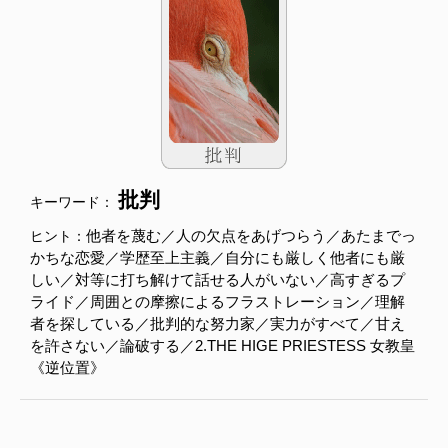
批判
キーワード：
他者を蔑む／人の欠点をあげつらう／あたまでっ
ヒント：
かちな恋愛／学歴至上主義／自分にも厳しく他者にも厳
しい／対等に打ち解けて話せる人がいない／高すぎるプ
ライド／周囲との摩擦によるフラストレーション／理解
者を探している／批判的な努力家／実力がすべて／甘え
を許さない／論破する／2.THE HIGE PRIESTESS 女教皇
《逆位置》