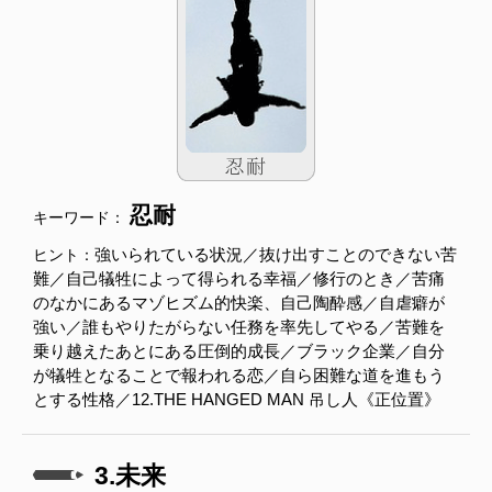
忍耐
キーワード：
強いられている状況／抜け出すことのできない苦
ヒント：
難／自己犠牲によって得られる幸福／修行のとき／苦痛
のなかにあるマゾヒズム的快楽、自己陶酔感／自虐癖が
強い／誰もやりたがらない任務を率先してやる／苦難を
乗り越えたあとにある圧倒的成長／ブラック企業／自分
が犠牲となることで報われる恋／自ら困難な道を進もう
とする性格／12.THE HANGED MAN 吊し人《正位置》
3.未来