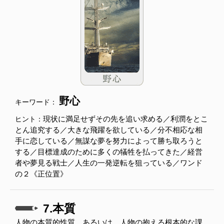
野心
キーワード：
現状に満足せずその先を追い求める／利潤をとこ
ヒント：
とん追究する／大きな飛躍を欲している／分不相応な相
手に恋している／無謀な夢を努力によって勝ち取ろうと
する／目標達成のために多くの犠牲を払ってきた／経営
者や夢見る戦士／人生の一発逆転を狙っている／ワンド
の２《正位置》
7.本質
人物の本質的性質。あるいは、人物の抱える根本的な課