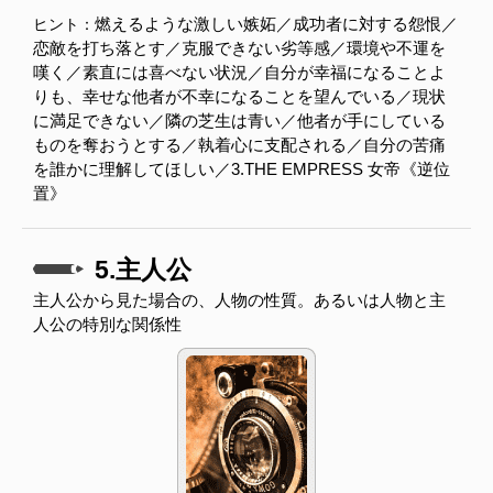
燃えるような激しい嫉妬／成功者に対する怨恨／
ヒント：
恋敵を打ち落とす／克服できない劣等感／環境や不運を
嘆く／素直には喜べない状況／自分が幸福になることよ
りも、幸せな他者が不幸になることを望んでいる／現状
に満足できない／隣の芝生は青い／他者が手にしている
ものを奪おうとする／執着心に支配される／自分の苦痛
を誰かに理解してほしい／3.THE EMPRESS 女帝《逆位
置》
5.主人公
主人公から見た場合の、人物の性質。あるいは人物と主
人公の特別な関係性