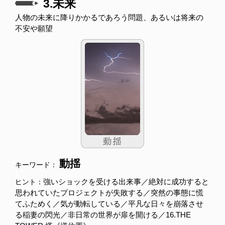
3.未来
人物の未来に降りかかるであろう問題、あるいは将来の
不安や願望
動揺
キーワード：
強いショックを受ける出来事／絶対に成功すると
ヒント：
思われていたプロジェクトが失敗する／突然の事態に慌
てふためく／気が動転している／平凡な日々を崩落させ
る稲妻の閃光／非日常の世界が扉を開ける／16.THE