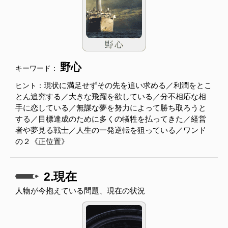
野心
キーワード：
現状に満足せずその先を追い求める／利潤をとこ
ヒント：
とん追究する／大きな飛躍を欲している／分不相応な相
手に恋している／無謀な夢を努力によって勝ち取ろうと
する／目標達成のために多くの犠牲を払ってきた／経営
者や夢見る戦士／人生の一発逆転を狙っている／ワンド
の２《正位置》
2.現在
人物が今抱えている問題、現在の状況