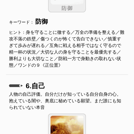
防御
キーワード：
身を守ることに徹する／万全の準備を整える／難
ヒント：
攻不落の鉄壁／傷つくのが怖くて告白できない／慎重す
ぎて歩みが遅れる／互角に戦える相手ではなく守るので
精一杯の状況／大切な人の身を守ることを最優先する／
勝利よりも大切なこと／防戦一方で身動きの取れない状
態／ワンドの９《正位置》
6.自己
人物の自己評価。自分だけが知っている自分自身の心。
抱えている闇や、奥底に秘めている願望。まだ誰にも知
られていない本音