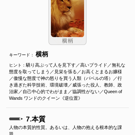
横柄
キーワード：
驕り高ぶって人を見下す／高いプライド／無礼な
ヒント：
態度を取ってしまう／見栄を張る／お高くとまるお嬢様
／傲慢な態度で神の怒りを買う人類（バベルの塔）／行
き過ぎた科学技術、環境破壊／威張った役人、教師、政
治家／自己中心的でわがまま／協調性がない／Queen of
Wands ワンドのクイーン《逆位置》
7.本質
人物の本質的性質。あるいは、人物の抱える根本的な課
題