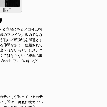
揮
える立場にある／自分は指
織のブレイン／戦術ではな
う戦い／頭脳戦を得意とす
る仲間が多く、信頼されて
出られないもどかしさ／全
くてはならない／統率の取
f Wands ワンドのキング
自分だけが知っている自分
いる闇や、奥底に秘めてい