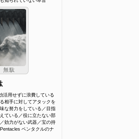
も知られていない本音
駄
効活用せずに浪費している
る相手に対してアタックを
味な努力をしている／目指
えている／役に立たない部
／効力がない武器／宝の持
f Pentacles ペンタクルのナ