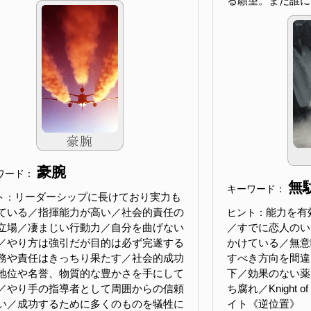
る願望。まだ誰に
豪腕
ワード：
無
キーワード：
リーダーシップに長けており実力も
ト：
ている／指揮能力が高い／社会的責任の
能力を有
ヒント：
立場／凄まじい行動力／自分を曲げない
／すでに恋人のい
／やり方は強引だが目的は必ず完遂する
かけている／無意
務や責任はきっちり果たす／社会的成功
すべき方向を間違
地位や名誉、物質的な豊かさを手にして
下／効果のない薬
／やり手の指導者として周囲からの信頼
ち腐れ／Knight o
い／成功するために多くのものを犠牲に
イト《逆位置》