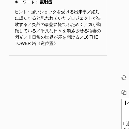
動揺
キーワード：
強いショックを受ける出来事／絶対
ヒント：
に成功すると思われていたプロジェクトが失
敗する／突然の事態に慌てふためく／気が動
転している／平凡な日々を崩落させる稲妻の
閃光／非日常の世界が扉を開ける／16.THE
TOWER 塔《逆位置》