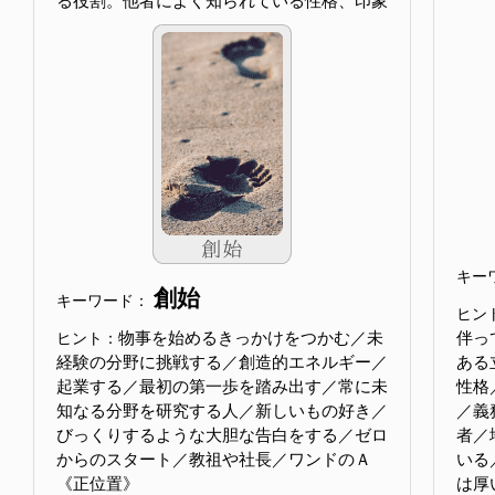
る役割。他者によく知られている性格、印象
キー
創始
キーワード：
ヒン
物事を始めるきっかけをつかむ／未
伴っ
ヒント：
経験の分野に挑戦する／創造的エネルギー／
ある
起業する／最初の第一歩を踏み出す／常に未
性格
知なる分野を研究する人／新しいもの好き／
／義
びっくりするような大胆な告白をする／ゼロ
者／
からのスタート／教祖や社長／ワンドのＡ
いる
《正位置》
は厚