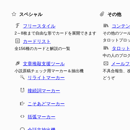
スペシャル
その他
フリースタイル
コンテ
2～8枚まで自由な形でカードを展開できます
その他のツー
タロットプロ
カードリスト
タロッ
全156種のカードと解説の一覧
中の人のブロ
文章推敲支援ツール
メールフ
小説原稿チェック用マーカー＆抽出機
不具合報告、
リライトマーカー
どうぞ
接続詞マーカー
こそあどマーカー
括弧マーカー
会話文抽出機