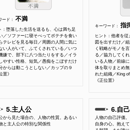
不満
ワード：
指
キーワード：
堕落した生活を送るも、心は満ち足
ト：
い／ソファーに寝そべってポテチを食い
他者を従
ヒント：
らテレビを見る毎日／周囲の人間に気に
図を出すだけ／組
ない人がいて、ふてくされている／いつ
く戦略がモノを言
機嫌で、部下に八つ当たりをする／イラ
る／協力してくれ
しやすい性格、短気／愚痴をこぼすだけ
いる人物／前線に
分からは動こうとしない／カップの９
体を取りまとめ無
位置》
れた組織／King o
《正位置》
5.主人公
6.自己
公から見た場合の、人物の性質。あるい
人物の自己評価。
物と主人公の特別な関係性
自身の心。抱えて