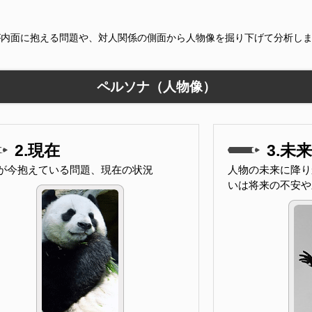
が内面に抱える問題や、対人関係の側面から人物像を掘り下げて分析し
ペルソナ（人物像）
2.現在
3.未来
が今抱えている問題、現在の状況
人物の未来に降り
いは将来の不安や