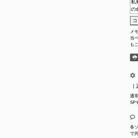
コ
メ
当
も
［
通
S
各ソ
で