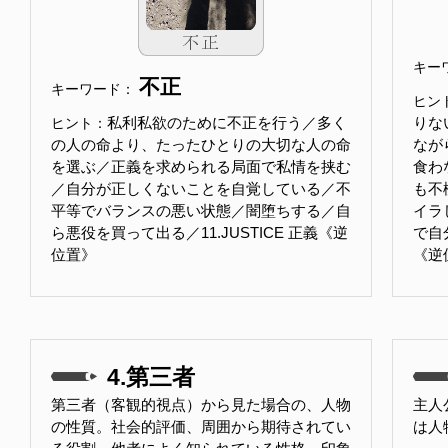
キー
不正
キーワード：
ヒン
私利私欲のために不正を行う／多く
りな
ヒント：
の人の命より、たったひとりの大切な人の命
なが
を選ぶ／正義を求められる局面で私情を挟む
食わ
／自分が正しくないことを自覚している／不
も不
平等でバランスの悪い状態／闇堕ちする／自
イラ
ら悪役を買って出る／11.JUSTICE 正義《逆
で自
位置》
《逆
4.第三者
第三者（客観的視点）から見た場合の、人物
主人
の性質。社会的評価、周囲から期待されてい
は人