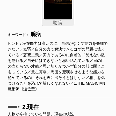
臆病
キーワード：
潜在能力は高いのに、自信がなくて能力を発揮で
ヒント：
きない／気弱／自分の力で解決できるはずの問題に怯え
ている／悲観主義／実力はあるのに自虐的／見えない敵
を恐れる／自分にはできないと思い込んでいる／日の目
の当たらない才能／思い切りがつかず自分の殻に閉じこ
もっている／意志薄弱／周囲を驚嘆させるような能力を
秘めているのにそれを表に出そうとはしない／相手を傷
つけることを恐れて親しくなれない／1.THE MAGICIAN
魔術師《逆位置》
2.現在
人物が今抱えている問題、現在の状況