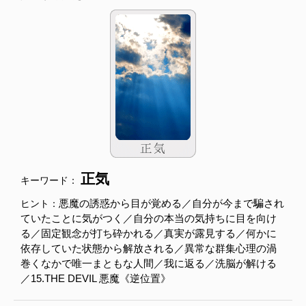
正気
キーワード：
悪魔の誘惑から目が覚める／自分が今まで騙され
ヒント：
ていたことに気がつく／自分の本当の気持ちに目を向け
る／固定観念が打ち砕かれる／真実が露見する／何かに
依存していた状態から解放される／異常な群集心理の渦
巻くなかで唯一まともな人間／我に返る／洗脳が解ける
／15.THE DEVIL 悪魔《逆位置》