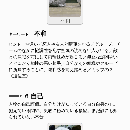
不和
キーワード：
仲違い／恋人や友人と喧嘩をする／グループ、チ
ヒント：
ームのなかに協調性を乱す空気の読めない人がいる／敵
との決戦を前にして内輪揉めが起こる／無益な派閥争い
／とにかく相性の悪い相手／自分がその組織やグループ
に所属することに、違和感を覚え始める／カップの２
《逆位置》
6.自己
人物の自己評価。自分だけが知っている自分自身の心。
抱えている闇や、奥底に秘めている願望。まだ誰にも知
られていない本音