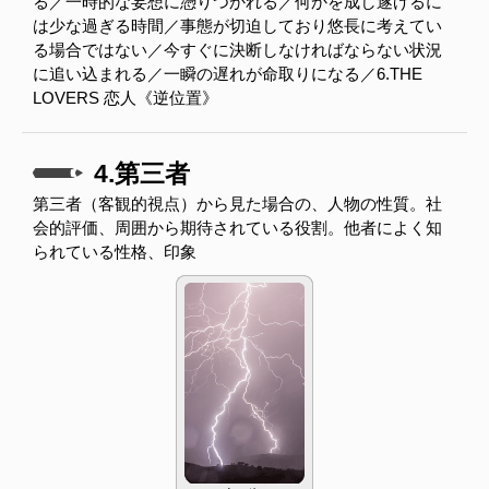
る／一時的な妄想に憑りつかれる／何かを成し遂げるに
は少な過ぎる時間／事態が切迫しており悠長に考えてい
る場合ではない／今すぐに決断しなければならない状況
に追い込まれる／一瞬の遅れが命取りになる／6.THE
LOVERS 恋人《逆位置》
4.第三者
第三者（客観的視点）から見た場合の、人物の性質。社
会的評価、周囲から期待されている役割。他者によく知
られている性格、印象