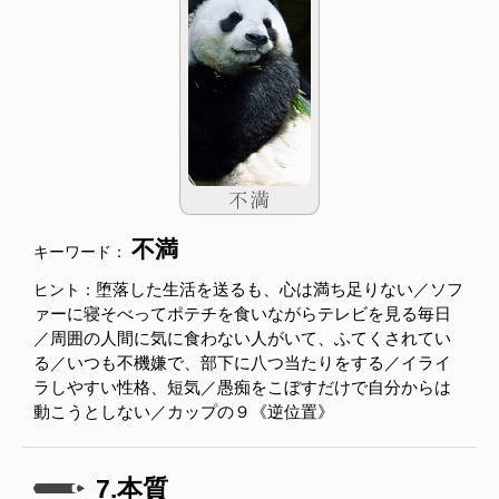
不満
キーワード：
堕落した生活を送るも、心は満ち足りない／ソフ
ヒント：
ァーに寝そべってポテチを食いながらテレビを見る毎日
／周囲の人間に気に食わない人がいて、ふてくされてい
る／いつも不機嫌で、部下に八つ当たりをする／イライ
ラしやすい性格、短気／愚痴をこぼすだけで自分からは
動こうとしない／カップの９《逆位置》
7.本質