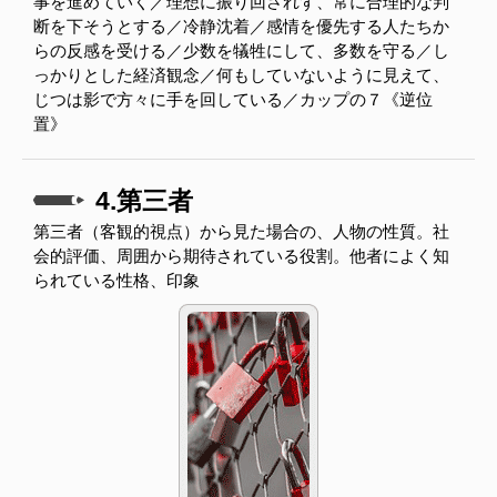
事を進めていく／理想に振り回されず、常に合理的な判
断を下そうとする／冷静沈着／感情を優先する人たちか
らの反感を受ける／少数を犠牲にして、多数を守る／し
っかりとした経済観念／何もしていないように見えて、
じつは影で方々に手を回している／カップの７《逆位
置》
4.第三者
第三者（客観的視点）から見た場合の、人物の性質。社
会的評価、周囲から期待されている役割。他者によく知
られている性格、印象