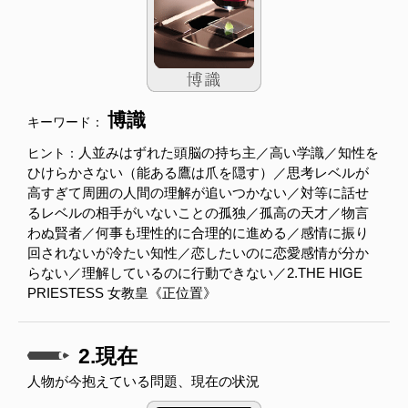
博識
キーワード：
人並みはずれた頭脳の持ち主／高い学識／知性を
ヒント：
ひけらかさない（能ある鷹は爪を隠す）／思考レベルが
高すぎて周囲の人間の理解が追いつかない／対等に話せ
るレベルの相手がいないことの孤独／孤高の天才／物言
わぬ賢者／何事も理性的に合理的に進める／感情に振り
回されないが冷たい知性／恋したいのに恋愛感情が分か
らない／理解しているのに行動できない／2.THE HIGE
PRIESTESS 女教皇《正位置》
2.現在
人物が今抱えている問題、現在の状況