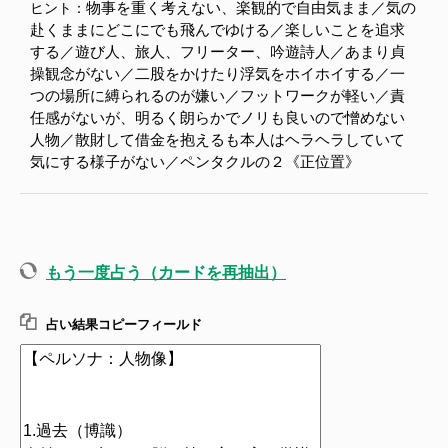
物事を重く考えない、楽観的で自由気まま／気の
ヒント：
赴くままにどこにでも飛んでゆける／楽しいことを追求
する／遊び人、旅人、フリーター、吟遊詩人／あまり貞
操観念がない／二股をかけたり浮気をホイホイする／一
つの場所に縛られるのが嫌い／フットワークが軽い／責
任感がないが、明るく朗らかでノリも良いので憎めない
人物／散財して借金を抱えるも本人はヘラヘラしていて
気にする様子がない／ペンタクルの２《正位置》
もう一度占う（カードを再抽出）
占い結果コピーフィールド