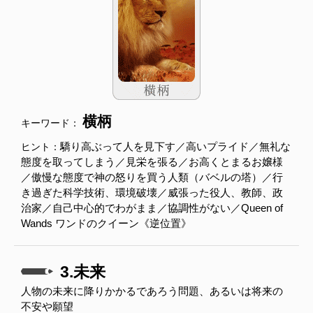
横柄
キーワード：
驕り高ぶって人を見下す／高いプライド／無礼な
ヒント：
態度を取ってしまう／見栄を張る／お高くとまるお嬢様
／傲慢な態度で神の怒りを買う人類（バベルの塔）／行
き過ぎた科学技術、環境破壊／威張った役人、教師、政
治家／自己中心的でわがまま／協調性がない／Queen of
Wands ワンドのクイーン《逆位置》
3.未来
人物の未来に降りかかるであろう問題、あるいは将来の
不安や願望