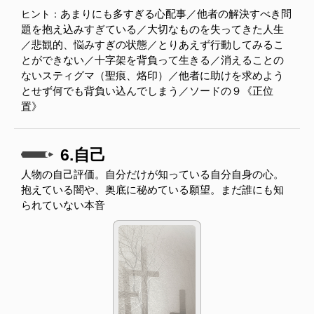
あまりにも多すぎる心配事／他者の解決すべき問
ヒント：
題を抱え込みすぎている／大切なものを失ってきた人生
／悲観的、悩みすぎの状態／とりあえず行動してみるこ
とができない／十字架を背負って生きる／消えることの
ないスティグマ（聖痕、烙印）／他者に助けを求めよう
とせず何でも背負い込んでしまう／ソードの９《正位
置》
6.自己
人物の自己評価。自分だけが知っている自分自身の心。
抱えている闇や、奥底に秘めている願望。まだ誰にも知
られていない本音