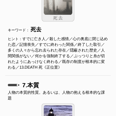
死去
キーワード：
すでに亡き人／殺した感情／心の奥底に閉じ込め
ヒント：
た恋／記憶喪失／すでに終わった関係／終了した取引／
多くの人々から忘れ去られた存在／隠蔽された歴史／人
間関係がない／何かを強制終了する／ぷっつりと糸が切
れたようにあっけなく終わる／既存の制度が根本的に変
わる／13.DEATH 死《正位置》
7.本質
人物の本質的性質。あるいは、人物の抱える根本的な課
題