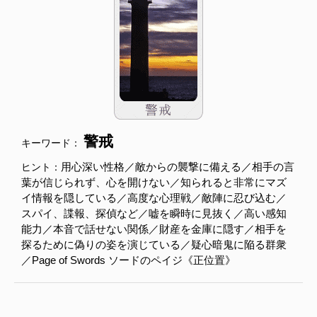
警戒
キーワード：
用心深い性格／敵からの襲撃に備える／相手の言
ヒント：
葉が信じられず、心を開けない／知られると非常にマズ
イ情報を隠している／高度な心理戦／敵陣に忍び込む／
スパイ、諜報、探偵など／嘘を瞬時に見抜く／高い感知
能力／本音で話せない関係／財産を金庫に隠す／相手を
探るために偽りの姿を演じている／疑心暗鬼に陥る群衆
／Page of Swords ソードのペイジ《正位置》