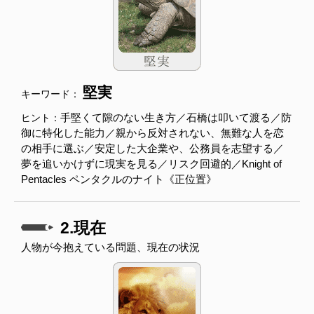
堅実
キーワード：
手堅くて隙のない生き方／石橋は叩いて渡る／防
ヒント：
御に特化した能力／親から反対されない、無難な人を恋
の相手に選ぶ／安定した大企業や、公務員を志望する／
夢を追いかけずに現実を見る／リスク回避的／Knight of
Pentacles ペンタクルのナイト《正位置》
2.現在
人物が今抱えている問題、現在の状況