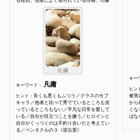
る役割。他者によく知られている性格、印象
キー
凡庸
キーワード：
ヒン
良くも悪くもふつう／クラスのモブ
被害
ヒント：
キャラ／他者と比べて秀でているところも劣
から
っているところもない／平凡な日常を愛して
くな
いる／自分が目立つことを嫌う／ヒロインと
ばな
自分がくっつくのは不釣り合いだと考えてい
る／ペンタクルの３《逆位置》