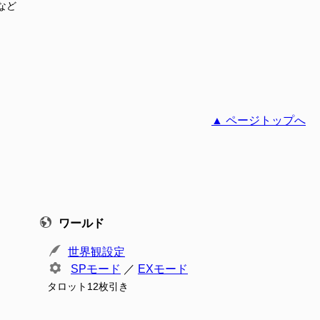
など
▲ ページトップへ
ワールド
世界観設定
SPモード
／
EXモード
タロット12枚引き