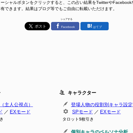
ーシャルボタンをクリックすると、この占い結果をTwitterやFacebook
共有できます。結果はブログ等でもご自由に転載いただけます。
シェアする
Facebook
はてブ
ー
キャラクター
（主人公視点）
登場人物の役割別キャラ設定
ド
／
EXモード
SPモード
／
EXモード
き
タロット9枚引き
個別キャラのペルソナ分析