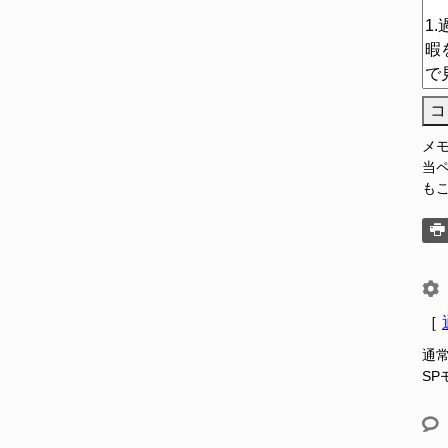
コ
メ
当
も
［
通
S