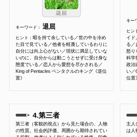
キー
退屈
キーワード：
ヒン
暇を持て余している／世の中を冷め
イド
ヒント：
た目で見ている／他者を軽蔑しているわりに
る／
自分には向上心がない／現状に満足していな
怒り
いのに、自分からは動こうとせずに受け身な
科学
態度でいる／恋人から愛想を尽かされる／
政治
King of Pentacles ペンタクルのキング《逆位
い／Q
置》
位置
4.第三者
第三者（客観的視点）から見た場合の、人物
主人
の性質。社会的評価、周囲から期待されてい
は人