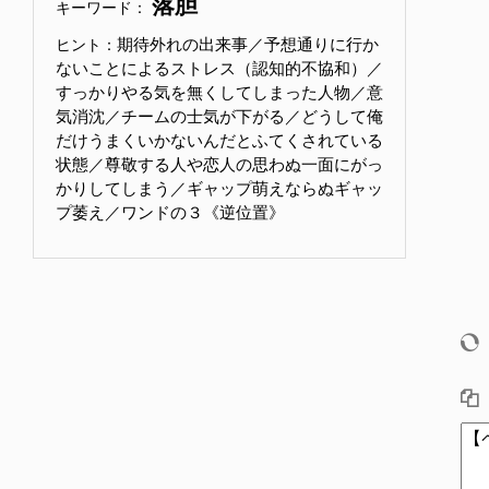
落胆
キーワード：
期待外れの出来事／予想通りに行か
ヒント：
ないことによるストレス（認知的不協和）／
すっかりやる気を無くしてしまった人物／意
気消沈／チームの士気が下がる／どうして俺
だけうまくいかないんだとふてくされている
状態／尊敬する人や恋人の思わぬ一面にがっ
かりしてしまう／ギャップ萌えならぬギャッ
プ萎え／ワンドの３《逆位置》