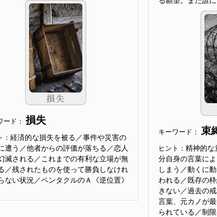
る願望。まだ誰に
損失
ワード：
束
キーワード：
経済的な損失を被る／事件や災害の
ト：
に遭う／他者からの評価が落ちる／恋人
精神的な
ヒント：
幻滅される／これまでの有利な立場が無
分自身の言葉によ
る／残されたものを使って勝負しなけれ
しまう／動くに動
らない状況／ペンタクルのＡ《逆位置》
われる／既存の枠
きない／過去の戒
言葉、元カノが最
られている／制限