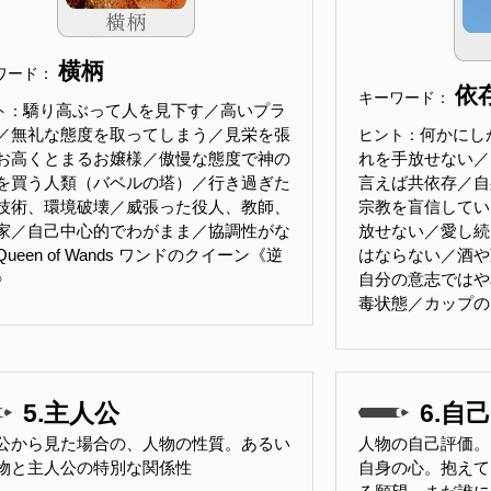
横柄
ワード：
依
キーワード：
驕り高ぶって人を見下す／高いプラ
ト：
／無礼な態度を取ってしまう／見栄を張
何かにし
ヒント：
お高くとまるお嬢様／傲慢な態度で神の
れを手放せない／
を買う人類（バベルの塔）／行き過ぎた
言えば共依存／自
技術、環境破壊／威張った役人、教師、
宗教を盲信してい
家／自己中心的でわがまま／協調性がな
放せない／愛し続
ueen of Wands ワンドのクイーン《逆
はならない／酒や
》
自分の意志ではや
毒状態／カップの
5.主人公
6.自己
公から見た場合の、人物の性質。あるい
人物の自己評価。
物と主人公の特別な関係性
自身の心。抱えて