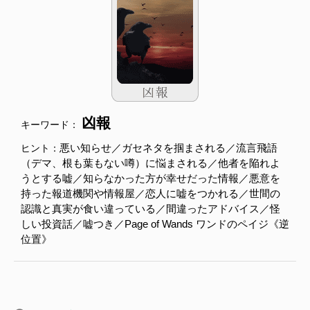
凶報
キーワード：
悪い知らせ／ガセネタを掴まされる／流言飛語
ヒント：
（デマ、根も葉もない噂）に悩まされる／他者を陥れよ
うとする嘘／知らなかった方が幸せだった情報／悪意を
持った報道機関や情報屋／恋人に嘘をつかれる／世間の
認識と真実が食い違っている／間違ったアドバイス／怪
しい投資話／嘘つき／Page of Wands ワンドのペイジ《逆
位置》