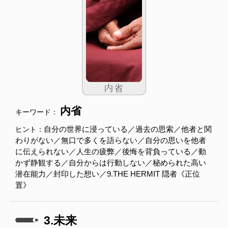
内省
キーワード：
自分の世界に浸っている／過去の思索／他者と関
ヒント：
わりがない／無口で多くを語らない／自分の思いを他者
に伝えられない／人生の疲弊／後悔を背負っている／動
かず静観する／自分からは行動しない／秘められた高い
潜在能力／封印した想い／9.THE HERMIT 隠者《正位
置》
3.未来