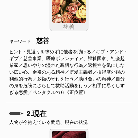
慈善
キーワード：
見返りを求めずに他者を助ける／ギブ・アンド・
ヒント：
ギブ／慈善事業、医療ボランティア、福祉国家、社会起
業家／思いやりの溢れた親切な行為／返報性を気にしな
い広い心、余裕のある精神／博愛主義者／損得度外視の
利他的行為／多額の寄付を行う／助け合いの精神／自分
の身を危険にさらして救助活動を行う／相手に尽くしす
ぎる恋愛／ペンタクルの６《正位置》
2.現在
人物が今抱えている問題、現在の状況