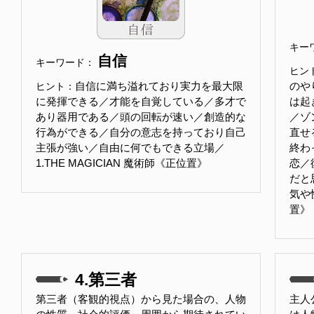
キー
自信
キーワード：
ヒン
自信に満ち溢れており実力を最大限
のや
ヒント：
に発揮できる／才能を自覚している／多才で
は起
あり器用である／頭の回転が速い／創造的な
／ゾ
行為ができる／自分の意志を持っており自己
直せ
主張が強い／自由に何でもできる立場／
終わ
1.THE MAGICIAN 魔術師《正位置》
恋／
だと
気や
置》
4.第三者
第三者（客観的視点）から見た場合の、人物
主人