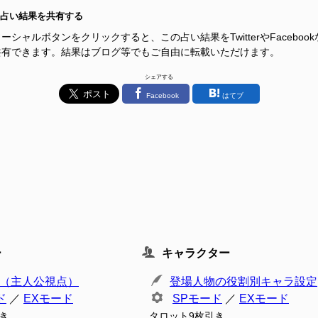
占い結果を共有する
ーシャルボタンをクリックすると、この占い結果をTwitterやFacebook
共有できます。結果はブログ等でもご自由に転載いただけます。
シェアする
Facebook
はてブ
ー
キャラクター
（主人公視点）
登場人物の役割別キャラ設定
ド
／
EXモード
SPモード
／
EXモード
き
タロット9枚引き