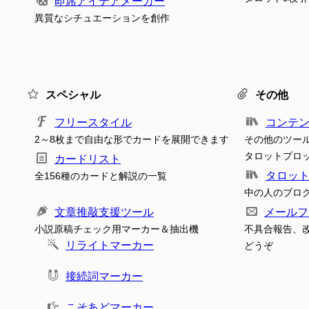
即席アイデアメーカー
異質なシチュエーションを創作
スペシャル
その他
フリースタイル
コンテ
2～8枚まで自由な形でカードを展開できます
その他のツー
タロットプロ
カードリスト
タロッ
全156種のカードと解説の一覧
中の人のブロ
文章推敲支援ツール
メールフ
小説原稿チェック用マーカー＆抽出機
不具合報告、
リライトマーカー
どうぞ
接続詞マーカー
こそあどマーカー