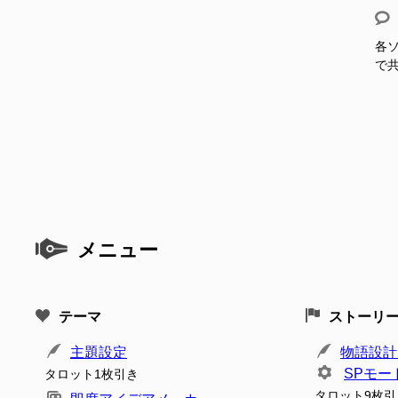
各ソ
で
メニュー
テーマ
ストーリ
主題設定
物語設計
SPモー
タロット1枚引き
タロット9枚引