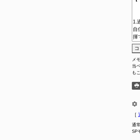
コ
メ
当
も
［
通
S