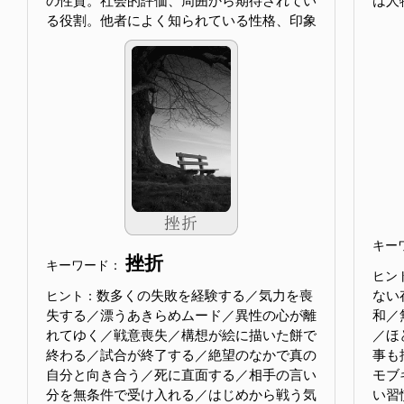
の性質。社会的評価、周囲から期待されてい
は人
る役割。他者によく知られている性格、印象
キー
挫折
キーワード：
ヒン
数多くの失敗を経験する／気力を喪
ない
ヒント：
失する／漂うあきらめムード／異性の心が離
和／
れてゆく／戦意喪失／構想が絵に描いた餅で
／ほ
終わる／試合が終了する／絶望のなかで真の
事も
自分と向き合う／死に直面する／相手の言い
モブ
分を無条件で受け入れる／はじめから戦う気
い習