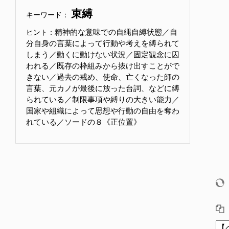
束縛
キーワード：
精神的な意味での自縄自縛状態／自
ヒント：
分自身の言葉によって行動や考えを縛られて
しまう／動くに動けない状況／固定観念に囚
われる／既存の枠組みから抜け出すことがで
きない／過去の戒め、使命、亡くなった師の
言葉、元カノが最後に放った台詞、などに縛
られている／制限事項や縛りの大きい能力／
国家や組織によって思想や行動の自由を奪わ
れている／ソードの８《正位置》