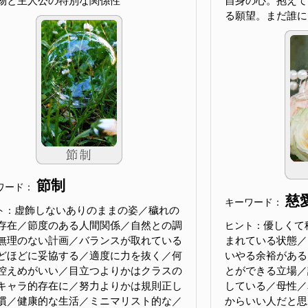
物と主人公の特別な関係性
自身の心。抱えて
る願望。まだ誰に
節制
ワード：
慈
キーワード：
虚飾しないありのままの姿／穢れの
ト：
存在／節度のある人間関係／自然との調
優しくて
ヒント：
無理のない計画／バランスが取れている
まれている状態／
どほどに妥協する／適度に力を抜く／何
いやる余裕がある
控えめがいい／目立つよりかはクラスの
とができる立場／
キャラ的存在に／努力よりかは規則正し
している／母性／
慣／健康的な生活／ミニマリスト的な／
からいい人だと思