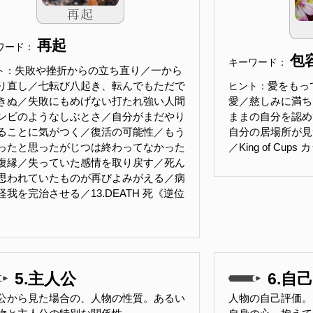
再起
ワード：
包
キーワード：
失敗や挫折からの立ち直り／一から
ト：
り直し／七転び八起き、転んでもただで
愛をもっ
ヒント：
きぬ／失敗にもめげない打たれ強い人間
愛／慈しみに満ち
ンビのようなしぶとさ／自分がまだやり
ままの自分を認め
ることに気がつく／復活の可能性／もう
自分の居場所が見
ったと思ったがじつは終わってなかった
／King of Cu
復縁／失っていた感情を取り戻す／死ん
思われていたものが再びよみがえる／病
怪我を完治させる／13.DEATH 死《逆位
5.主人公
6.自己
公から見た場合の、人物の性質。あるい
人物の自己評価。