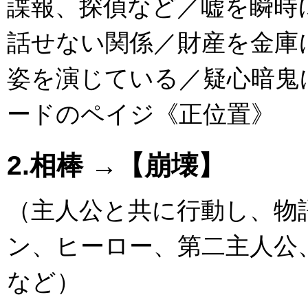
諜報、探偵など／嘘を瞬時
話せない関係／財産を金庫
姿を演じている／疑心暗鬼に陥る群
ードのペイジ《正位置》
2.相棒 →【崩壊】
（主人公と共に行動し、物
ン、ヒーロー、第二主人公
など）