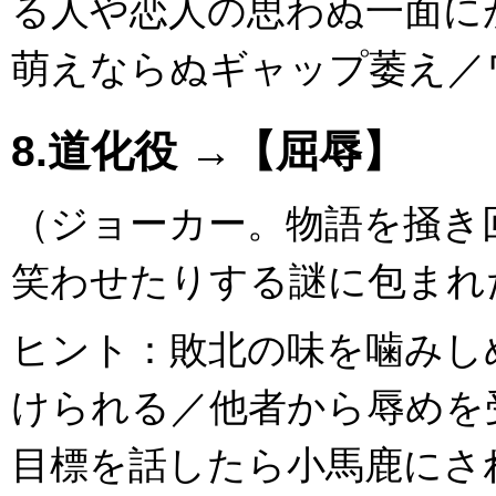
る人や恋人の思わぬ一面に
萌えならぬギャップ萎え／
8.道化役 →【屈辱】
（ジョーカー。物語を掻き
笑わせたりする謎に包まれ
ヒント：敗北の味を噛みし
けられる／他者から辱めを
目標を話したら小馬鹿にさ