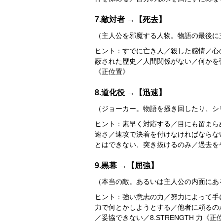
7.敵対者 →【死去】
（主人公を邪魔する人物。物語の最後に
ヒント：すでに亡き人／殺した感情／心
蔽された歴史／人間関係がない／何かを強
《正位置》
8.道化役 →【迅速】
（ジョーカー。物語を掻き回したり、シ
ヒント：素早く対応する／目にも留まら
速さ／速攻で決着を付けなければならな
とはできない、突き抜けるのみ／過去を省みず
9.黒幕 →【屈強】
（本当の敵。あるいは主人公の内面にあ
ヒント：強い意志の力／努力によって手
力で何とかしようとする／他者に頼るの
／妥協できない／8.STRENGTH 力《正