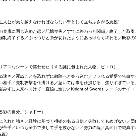
主人公が乗り越えなければならない壁として立ちふさがる悪役）
の奥底に閉じ込めた恋／記憶喪失／すでに終わった関係／終了した取引
制終了する／ぷっつりと糸が切れたようにあっけなく終わる／既存の制度が
リアスなシーンで笑わせたりする謎に包まれた人物。ピエロ）
ぬ速さ／死ぬことを恐れずに敵陣へと突っ込む／フラれる覚悟で告白す
い相手／先制攻撃を仕掛ける／急いては事を仕損じる、焦りすぎている
に未来へ向けて一直線に進む／Knight of Swords ソードのナイ
る影の自分。シャドー）
に入れた強さ／経験に基づく根拠のある自信／失敗してもめげない／団
が苦手／いつも全力で決して手を抜かない／努力の塊／真面目で純真す
位置》