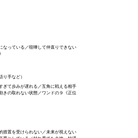
になっている／喧嘩して仲直りできない
》
語り手など）
すぎて歩みが遅れる／互角に戦える相手
動きの取れない状態／ワンドの９《正位
的措置を受けられない／未来が視えない