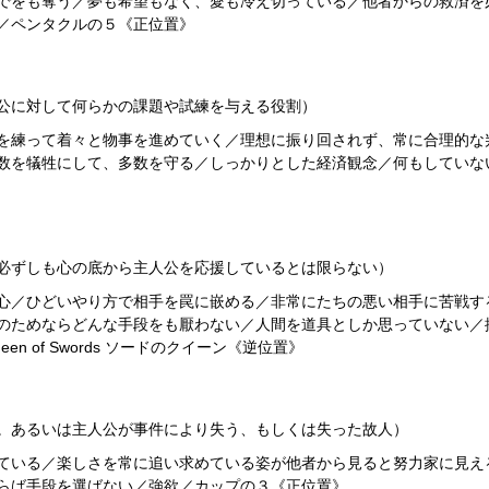
でをも奪う／夢も希望もなく、愛も冷え切っている／他者からの救済を
／ペンタクルの５《正位置》
公に対して何らかの課題や試練を与える役割）
を練って着々と物事を進めていく／理想に振り回されず、常に合理的な
数を犠牲にして、多数を守る／しっかりとした経済観念／何もしていな
必ずしも心の底から主人公を応援しているとは限らない）
心／ひどいやり方で相手を罠に嵌める／非常にたちの悪い相手に苦戦す
のためならどんな手段をも厭わない／人間を道具としか思っていない／
 of Swords ソードのクイーン《逆位置》
。あるいは主人公が事件により失う、もしくは失った故人）
ている／楽しさを常に追い求めている姿が他者から見ると努力家に見え
らば手段を選ばない／強欲／カップの３《正位置》