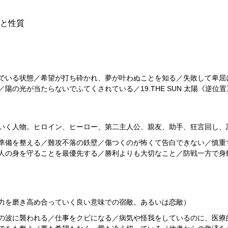
と性質
でいる状態／希望が打ち砕かれ、夢が叶わぬことを知る／失敗して卑屈
の光が当たらないでふてくされている／19.THE SUN 太陽《逆位置
いく人物。ヒロイン、ヒーロー、第二主人公、親友、助手、狂言回し、
準備を整える／難攻不落の鉄壁／傷つくのが怖くて告白できない／慎重
人の身を守ることを最優先する／勝利よりも大切なこと／防戦一方で身
力を磨き高め合っていく良い意味での宿敵。あるいは恋敵）
の波に襲われる／仕事をクビになる／病気や怪我をしているのに、医療