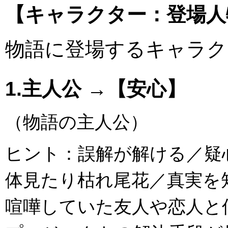
【キャラクター：登場人
物語に登場するキャラク
1.主人公 →【安心】
（物語の主人公）
ヒント：誤解が解ける／疑
体見たり枯れ尾花／真実を
喧嘩していた友人や恋人と