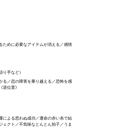
るために必要なアイテムが消える／感情
語り手など）
かる／恋の障害を乗り越える／恐怖を感
《逆位置》
運による思わぬ成功／運命の赤い糸で結
ジェクト／不気味なとんとん拍子／うま