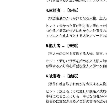
く行き過ぎる／追い風が吹く／デウス・エク
4.依頼者 →【好転】
（物語進展のきっかけとなる人物。主人
ヒント：長かった夜が明ける／辛かった
つかる／病気が快方に向かう／仲直りの
ィブにとらえようとする人物／ソードの
5.協力者 →【未知】
（主人公の目的を支援する人物。味方。
ヒント：新しい仕事を始める／人類未踏
移動する／好奇心旺盛な旅人／勝つか負ける
6.被害者 →【嫉妬】
（事件に巻き込まれ何かを喪失する人物
ヒント：燃えるような激しい嫉妬／成功
幸福になることよりも、幸せな他者が不
執着心に支配される／自分の苦痛を誰かに理