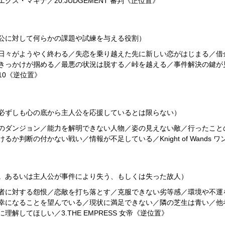
ス・マキナ／20.JUDGEMENT 審判《正位置》
公に対して何らかの課題や試練を与える役割）
日々がようやく終わる／失恋を乗り越えた先に新しい恋がはじまる／借
きっかけが掴める／最悪の状況は脱する／峠を越える／事件解決の鍵が
10《逆位置》
必ずしも心の底から主人公を応援しているとは限らない）
のダンジョン／能力を解明できない人物／姿の見えない敵／行ったこと
か判断の付かない戦い／情報が不足している／Knight of Wands 
。あるいは主人公が事件により失う、もしくは失った故人）
者に対する怨恨／恋敵を打ち落とす／克服できない劣等感／環境や不運
幸になることを望んでいる／現状に満足できない／隣の芝生は青い／他
解してほしい／3.THE EMPRESS 女帝《逆位置》