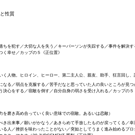
と性質
過ちを犯す／大切な人を失う／キーパーソンが失踪する／事件を解決す
つく幸せ／カップの５《正位置》
いく人物。ヒロイン、ヒーロー、第二主人公、親友、助手、狂言回し、
になる／弱点を克服する／苦手だなと思っていた人の良いところが見つ
う決心をする／宿敵を倒す／自分自身の弱さを受け入れる／カップの５
力を磨き高め合っていく良い意味での宿敵。あるいは恋敵）
べき出来事／願いがかなう／あきらめて手放したものが戻ってくる／幸
いる人／挫折を味わったことがない／突如としてうまく進み始めるプロ