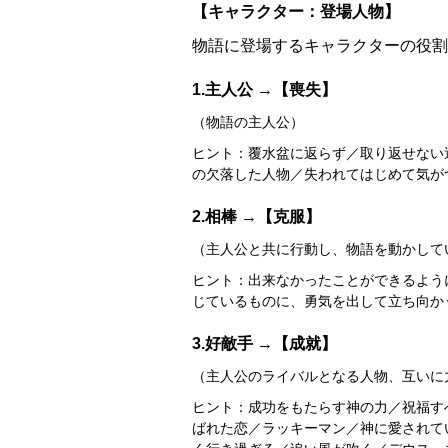
【キャラクター：登場人物】
物語に登場するキャラクターの役割
1.主人公 →【喪失】
（物語の主人公）
ヒント：覆水盆に返らず／取り返せない
の欠落した人物／失われてはじめて気が
2.相棒 →【克服】
（主人公と共に行動し、物語を動かして
ヒント：出来なかったことができるよう
じているものに、勇気を出して立ち向か
3.好敵手 →【成就】
（主人公のライバルとなる人物、互いに
ヒント：成功をもたらす神の力／祝福す
ばれた恋／ラッキーマン／神に愛されて