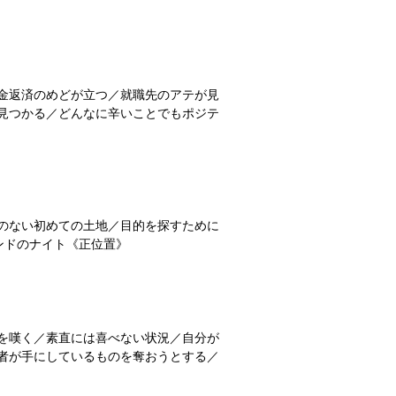
金返済のめどが立つ／就職先のアテが見
見つかる／どんなに辛いことでもポジテ
のない初めての土地／目的を探すために
ワンドのナイト《正位置》
を嘆く／素直には喜べない状況／自分が
者が手にしているものを奪おうとする／