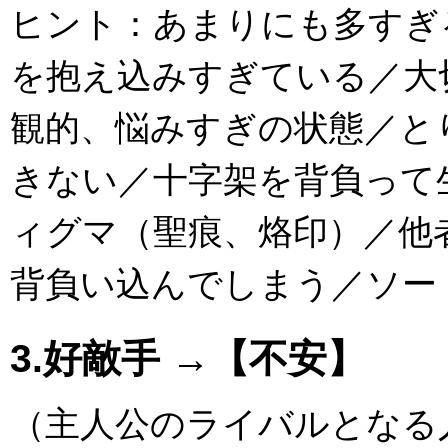
ヒント：あまりにも多すぎ
を抱え込みすぎている／大
観的、悩みすぎの状態／と
きない／十字架を背負って
ィグマ（聖痕、烙印）／他
背負い込んでしまう／ソー
3.好敵手 →【不安】
（主人公のライバルとなる