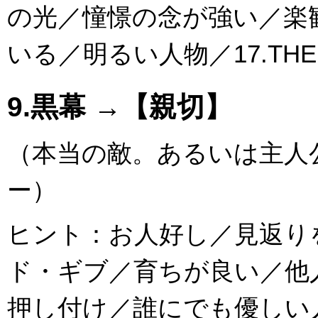
の光／憧憬の念が強い／楽
いる／明るい人物／17.THE
9.黒幕 →【親切】
（本当の敵。あるいは主人
ー）
ヒント：お人好し／見返り
ド・ギブ／育ちが良い／他
押し付け／誰にでも優しい