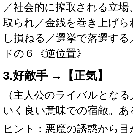
／社会的に搾取される立場
取られ／金銭を巻き上げら
し損ねる／選挙で落選する
ドの６《逆位置》
3.好敵手 →【正気】
（主人公のライバルとなる
いく良い意味での宿敵。あ
ヒント：悪魔の誘惑から目