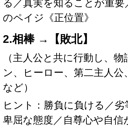
る／真実を知ることが重要／Pag
のペイジ《正位置》
2.相棒 →【敗北】
（主人公と共に行動し、物
ン、ヒーロー、第二主人公
など）
ヒント：勝負に負ける／劣
卑屈な態度／自尊心や自信