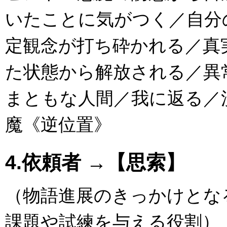
いたことに気がつく／自分
定観念が打ち砕かれる／真
た状態から解放される／異
まともな人間／我に返る／洗脳が
魔《逆位置》
4.依頼者 →【思索】
（物語進展のきっかけとな
課題や試練を与える役割）