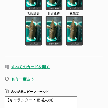
7.敵対者
8.道化役
9.黒幕
すべてのカードを開く
もう一度占う
占い結果コピーフィールド