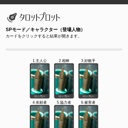
SPモード／キャラクター（登場人物）
カードをクリックすると結果が開きます。
1.主人公
2.相棒
3.好敵手
4.依頼者
5.協力者
6.被害者