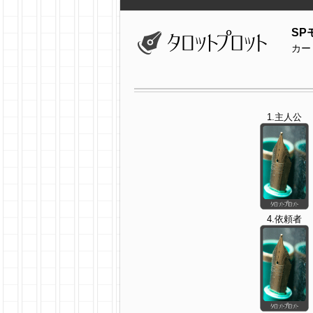
SP
カー
1.主人公
4.依頼者