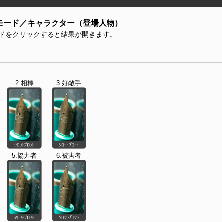
モード／キャラクター（登場人物）
ドをクリックすると結果が開きます。
2.相棒
3.好敵手
5.協力者
6.被害者