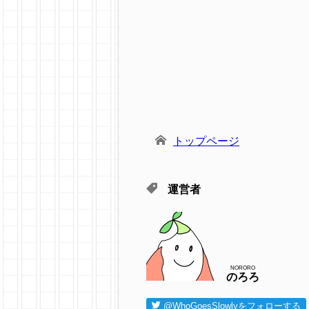
トップページ
運営者
NORORO
のろろ
@WhoGoesSlowlyをフォローする