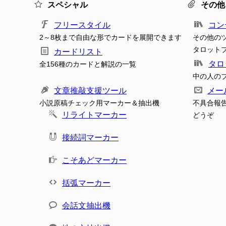
スペシャル
その他
フリースタイル
コン
2～8枚まで自由な形でカードを展開できます
その他の
タロット
カードリスト
タロ
全156種のカードと解説の一覧
中の人の
文章推敲支援ツール
メー
小説原稿チェック用マーカー＆抽出機
不具合報
リライトマーカー
どうぞ
接続詞マーカー
こそあどマーカー
括弧マーカー
会話文抽出機