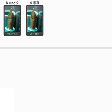
8.道化役
9.黒幕