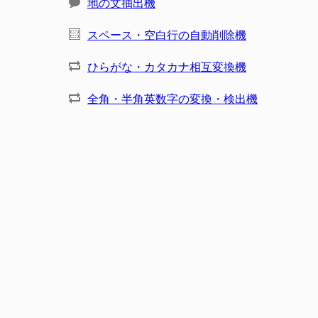
地の文抽出機
スペース・空白行の自動削除機
ひらがな・カタカナ相互変換機
全角・半角英数字の変換・検出機