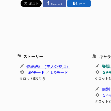
Facebook
はてブ
ストーリー
キャラ
物語設計（主人公視点）
登場
SPモード
／
EXモード
SP
タロット9枚引き
タロット
個別
SP
タロット