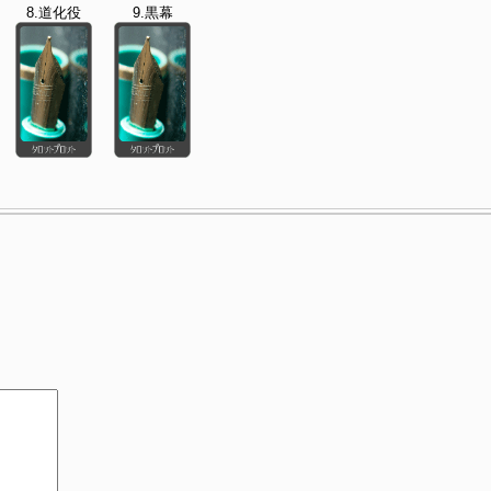
8.道化役
9.黒幕