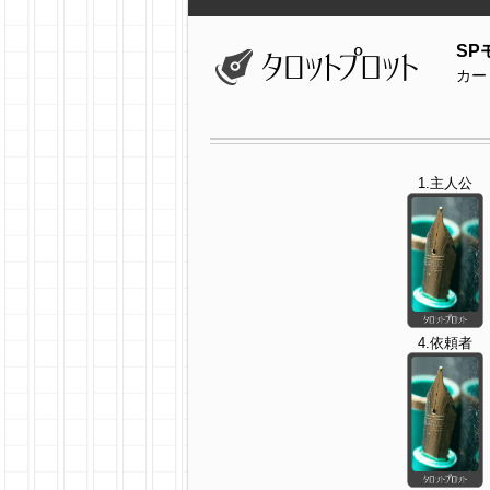
SP
カー
1.主人公
4.依頼者