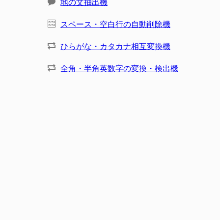
地の文抽出機
スペース・空白行の自動削除機
ひらがな・カタカナ相互変換機
全角・半角英数字の変換・検出機