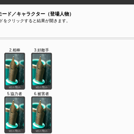
モード／キャラクター（登場人物）
ドをクリックすると結果が開きます。
2.相棒
3.好敵手
5.協力者
6.被害者