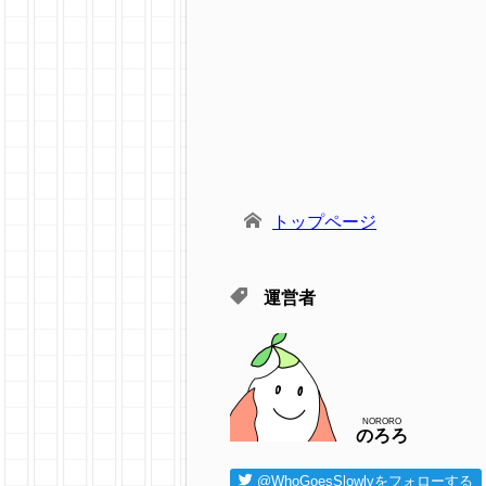
トップページ
運営者
NORORO
のろろ
@WhoGoesSlowlyをフォローする