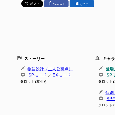
Facebook
はてブ
ストーリー
キャラ
物語設計（主人公視点）
登場
SPモード
／
EXモード
SP
タロット9枚引き
タロット
個別
SP
タロット