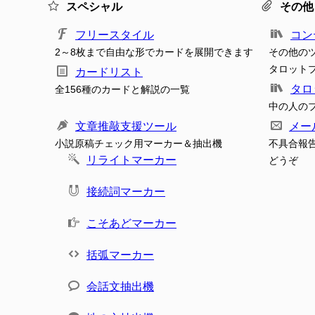
スペシャル
その他
フリースタイル
コン
2～8枚まで自由な形でカードを展開できます
その他の
タロット
カードリスト
タロ
全156種のカードと解説の一覧
中の人の
文章推敲支援ツール
メー
小説原稿チェック用マーカー＆抽出機
不具合報
リライトマーカー
どうぞ
接続詞マーカー
こそあどマーカー
括弧マーカー
会話文抽出機