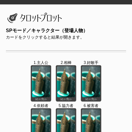
SPモード／キャラクター（登場人物）
カードをクリックすると結果が開きます。
1.主人公
2.相棒
3.好敵手
4.依頼者
5.協力者
6.被害者