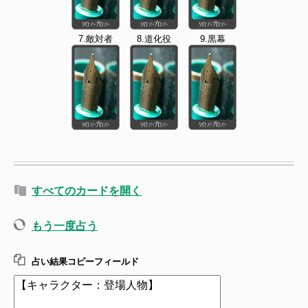
7.敵対者
8.道化役
9.黒幕
すべてのカードを開く
もう一度占う
占い結果コピーフィールド