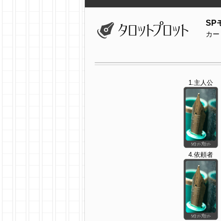
SP
カー
1.主人公
4.依頼者