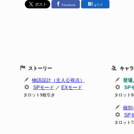
Facebook
はてブ
ストーリー
キャラ
物語設計（主人公視点）
登場
SPモード
／
EXモード
SP
タロット9枚引き
タロット
個別
SP
タロット