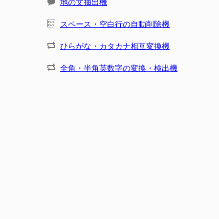
地の文抽出機
スペース・空白行の自動削除機
ひらがな・カタカナ相互変換機
全角・半角英数字の変換・検出機