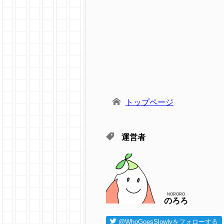
トップページ
運営者
NORORO
のろろ
@WhoGoesSlowlyをフォローする