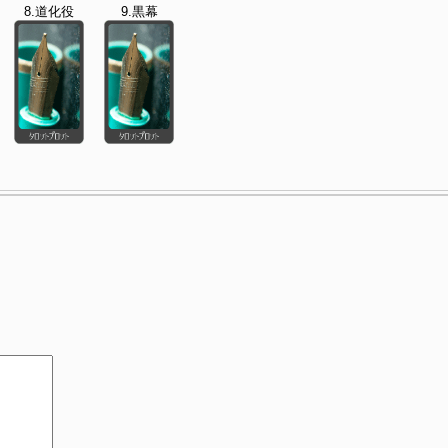
8.道化役
9.黒幕