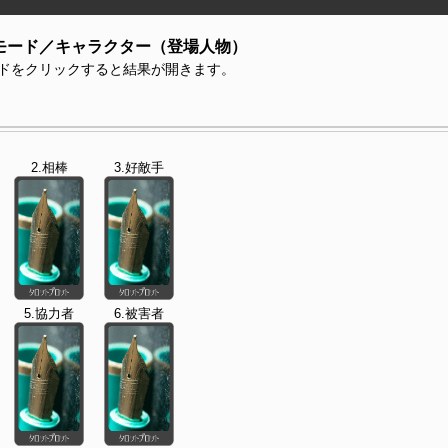
モード／キャラクター（登場人物）
ドをクリックすると結果が開きます。
2.相棒
3.好敵手
5.協力者
6.被害者