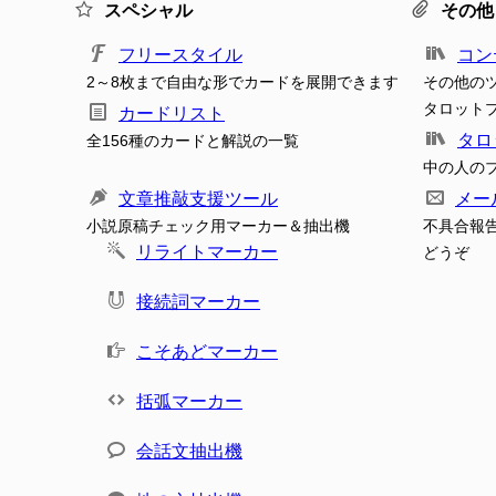
スペシャル
その他
フリースタイル
コン
2～8枚まで自由な形でカードを展開できます
その他の
タロット
カードリスト
タロ
全156種のカードと解説の一覧
中の人の
文章推敲支援ツール
メー
小説原稿チェック用マーカー＆抽出機
不具合報
リライトマーカー
どうぞ
接続詞マーカー
こそあどマーカー
括弧マーカー
会話文抽出機