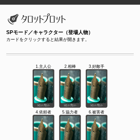
SPモード／キャラクター（登場人物）
カードをクリックすると結果が開きます。
1.主人公
2.相棒
3.好敵手
4.依頼者
5.協力者
6.被害者