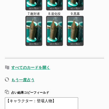
7.敵対者
8.道化役
9.黒幕
すべてのカードを開く
もう一度占う
占い結果コピーフィールド